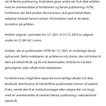
ret til første publicering. Endvidere gives andre ret til at dele artiklen
med en anerkendelse af forfatteren og første publicering i NTfK.
Forfattere, der ikke ønsker denne licens, skal give tidsskriftets
redaktør besked herom senest i forbindelse med at de læser
korrektur på artiklen.
Artikler udgivet i perioden fra 1/1 2021 til 31/12 2023 er udgivet
under en CC-BY-NC Licens.
Artikler, der er publicerede i NTfK før 1/1 2021 er underlagt dansk
ophavsret. Dette indebærer, at artiklerne må citeres, der må linkes til
dem på tidsskrift.dk og de må downloades. Artiklerne må ikke
genudgives uden aftale med redaktøren.
Forfattere kan indgå flere separate kontraktlige aftaler om ikke-
eksklusiv distribution af tidsskriftets publicerede version af værket
(f.eks. sende det til et institutionslager eller udgive det i en bog),
med en anerkendelse af værkets første publicering i nærværende
tidsskrift.