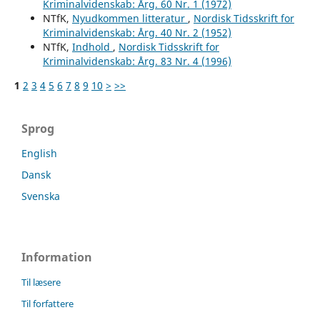
Kriminalvidenskab: Årg. 60 Nr. 1 (1972)
NTfK,
Nyudkommen litteratur
,
Nordisk Tidsskrift for
Kriminalvidenskab: Årg. 40 Nr. 2 (1952)
NTfK,
Indhold
,
Nordisk Tidsskrift for
Kriminalvidenskab: Årg. 83 Nr. 4 (1996)
1
2
3
4
5
6
7
8
9
10
>
>>
Sprog
English
Dansk
Svenska
Information
Til læsere
Til forfattere