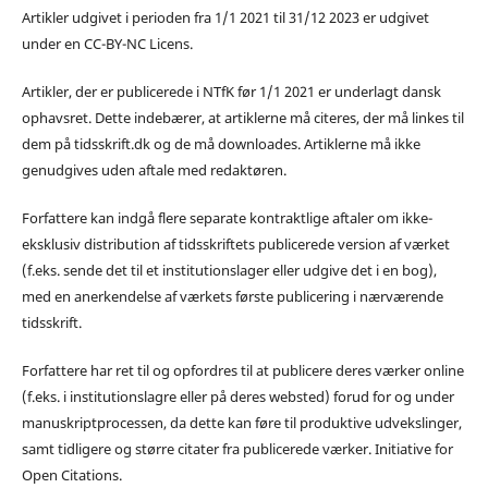
Artikler udgivet i perioden fra 1/1 2021 til 31/12 2023 er udgivet
under en CC-BY-NC Licens.
Artikler, der er publicerede i NTfK før 1/1 2021 er underlagt dansk
ophavsret. Dette indebærer, at artiklerne må citeres, der må linkes til
dem på tidsskrift.dk og de må downloades. Artiklerne må ikke
genudgives uden aftale med redaktøren.
Forfattere kan indgå flere separate kontraktlige aftaler om ikke-
eksklusiv distribution af tidsskriftets publicerede version af værket
(f.eks. sende det til et institutionslager eller udgive det i en bog),
med en anerkendelse af værkets første publicering i nærværende
tidsskrift.
Forfattere har ret til og opfordres til at publicere deres værker online
(f.eks. i institutionslagre eller på deres websted) forud for og under
manuskriptprocessen, da dette kan føre til produktive udvekslinger,
samt tidligere og større citater fra publicerede værker. Initiative for
Open Citations.