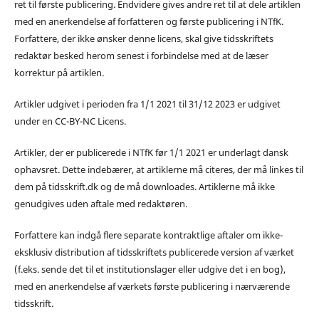
ret til første publicering. Endvidere gives andre ret til at dele artiklen
med en anerkendelse af forfatteren og første publicering i NTfK.
Forfattere, der ikke ønsker denne licens, skal give tidsskriftets
redaktør besked herom senest i forbindelse med at de læser
korrektur på artiklen.
Artikler udgivet i perioden fra 1/1 2021 til 31/12 2023 er udgivet
under en CC-BY-NC Licens.
Artikler, der er publicerede i NTfK før 1/1 2021 er underlagt dansk
ophavsret. Dette indebærer, at artiklerne må citeres, der må linkes til
dem på tidsskrift.dk og de må downloades. Artiklerne må ikke
genudgives uden aftale med redaktøren.
Forfattere kan indgå flere separate kontraktlige aftaler om ikke-
eksklusiv distribution af tidsskriftets publicerede version af værket
(f.eks. sende det til et institutionslager eller udgive det i en bog),
med en anerkendelse af værkets første publicering i nærværende
tidsskrift.