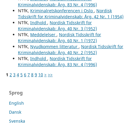
Kriminalvidenskab: Årg. 83 Nr. 4 (1996)
NTfK,
Kriminalretskonferencen i Oslo
,
Nordisk
Tidsskrift for Kriminalvidenskab: Årg. 42 Nr. 1 (1954)
NTfK,
Indhold
,
Nordisk Tidsskrift for
Kriminalvidenskab: Årg. 40 Nr. 3 (1952)
NTfK,
Meddelelser
,
Nordisk Tidsskrift for
Kriminalvidenskab: Årg. 60 Nr. 1 (1972)
NTfK,
Nyudkommen litteratur
,
Nordisk Tidsskrift for
Kriminalvidenskab: Årg. 40 Nr. 2 (1952)
NTfK,
Indhold
,
Nordisk Tidsskrift for
Kriminalvidenskab: Årg. 83 Nr. 4 (1996)
1
2
3
4
5
6
7
8
9
10
>
>>
Sprog
English
Dansk
Svenska