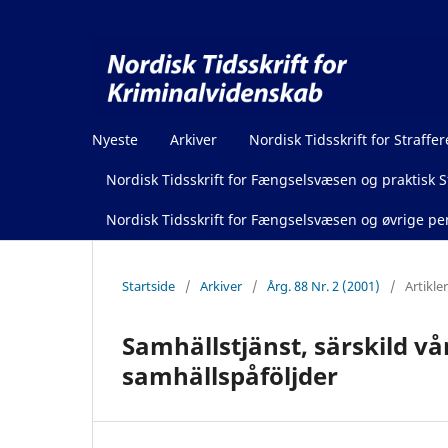
Nyeste
Arkiver
Nordisk Tidsskrift for Straffer
Nordisk Tidsskrift for Fængselsvæsen og praktisk St
Nordisk Tidsskrift for Fængselsvæsen og øvrige pen
Startside
/
Arkiver
/
Årg. 88 Nr. 2 (2001)
/
Artikler
Samhällstjänst, särskild v
samhällspåföljder