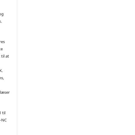
 og
s.
res
te
til at
K.
ns,
d
 læser
 til
Y-NC