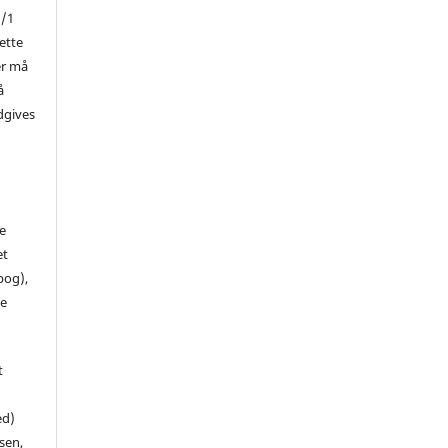
1/1
ette
er må
å
dgives
de
et
 bog),
te
t
ed)
sen,