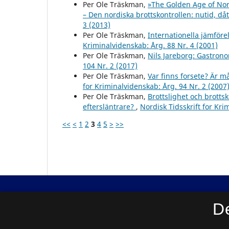
Per Ole Träskman,
»The Golden Age of No
– Den nordiska brottskontrollen: nutid, då
3 (2013)
Per Ole Träskman,
Internationella jämföre
Kriminalvidenskab: Årg. 88 Nr. 4 (2001)
Per Ole Träskman,
Nils Jareborg: Gastron
104 Nr. 2 (2017)
Per Ole Träskman,
Var finns forsete? Är må
for Kriminalvidenskab: Årg. 94 Nr. 2 (2007
Per Ole Träskman,
Brottslighet och brotts
eftersläntrare?
,
Nordisk Tidsskrift for Kri
<<
<
1
2
3
4
5
>
>>
Nordisk Tidsskrift for Kriminalvidenskab
D
ISSN 0029-1528 (Trykt)