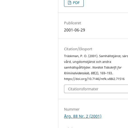
PDF
Publiceret
2001-06-29
Citation/Eksport
Träskman, P. O. (2001). Samhällstjänst, särs
vård, ungdomstjänst och andra
samhällspåföljder.
Nordisk Tidsskrift for
Kriminalvidenskab
,
88
(2), 169–193.
https://doi.org/10.7146/ntfk.v88i2.71516
Citationsformater
Nummer
Årg. 88 Nr. 2 (2001)