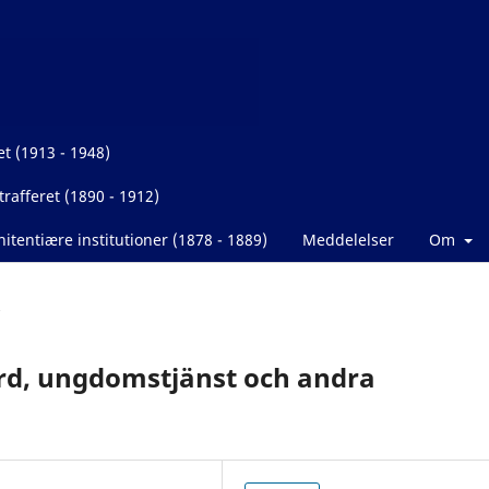
et (1913 - 1948)
rafferet (1890 - 1912)
itentiære institutioner (1878 - 1889)
Meddelelser
Om
ård, ungdomstjänst och andra