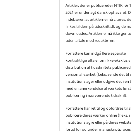
Artikler, der er publicerede i NTfK før 
2021 er underlagt dansk ophavsret. D
indebærer, at artiklerne må citeres, d
linkes til dem på tidsskrift.dk og de m
downloades. Artiklerne må ikke genu
uden aftale med redaktøren.
Forfattere kan indgå flere separate
kontraktlige aftaler om ikke-eksklusiv
distribution af tidsskriftets publicere
version af værket (f.eks. sende det til 
institutionslager eller udgive det i en
med en anerkendelse af værkets førs
publicering i nærværende tidsskrift.
Forfattere har ret til og opfordres til a
publicere deres værker online (f.eks. i
institutionslagre eller på deres webst
forud for og under manuskriptproces