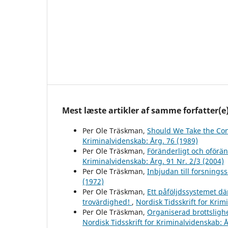
Mest læste artikler af samme forfatter(e
Per Ole Träskman,
Should We Take the Con
Kriminalvidenskab: Årg. 76 (1989)
Per Ole Träskman,
Föränderligt och oförän
Kriminalvidenskab: Årg. 91 Nr. 2/3 (2004)
Per Ole Träskman,
Inbjudan till forsning
(1972)
Per Ole Träskman,
Ett påföljdssystemet där
trovärdighed!
,
Nordisk Tidsskrift for Krim
Per Ole Träskman,
Organiserad brottsligh
Nordisk Tidsskrift for Kriminalvidenskab: Å