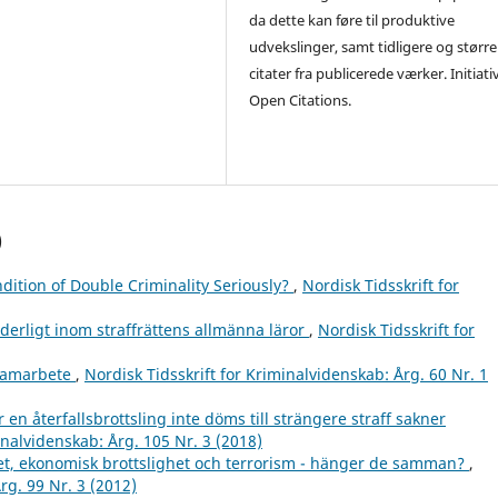
da dette kan føre til produktive
udvekslinger, samt tidligere og større
citater fra publicerede værker. Initiati
Open Citations.
)
dition of Double Criminality Seriously?
,
Nordisk Tidsskrift for
derligt inom straffrättens allmänna läror
,
Nordisk Tidsskrift for
ssamarbete
,
Nordisk Tidsskrift for Kriminalvidenskab: Årg. 60 Nr. 1
 en återfallsbrottsling inte döms till strängere straff sakner
inalvidenskab: Årg. 105 Nr. 3 (2018)
et, ekonomisk brottslighet och terrorism - hänger de samman?
,
rg. 99 Nr. 3 (2012)