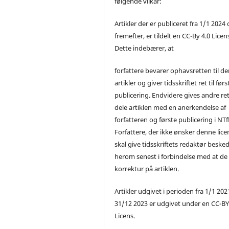
følgende vilkår:
Artikler der er publiceret fra 1/1 2024
fremefter, er tildelt en CC-By 4.0 Licen
Dette indebærer, at
forfattere bevarer ophavsretten til de
artikler og giver tidsskriftet ret til førs
publicering. Endvidere gives andre ret 
dele artiklen med en anerkendelse af
forfatteren og første publicering i NTf
Forfattere, der ikke ønsker denne lice
skal give tidsskriftets redaktør beske
herom senest i forbindelse med at de
korrektur på artiklen.
Artikler udgivet i perioden fra 1/1 2021
31/12 2023 er udgivet under en CC-B
Licens.