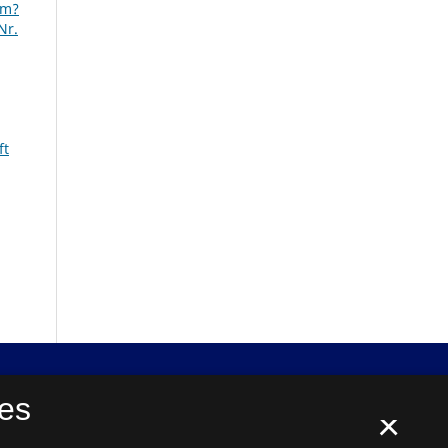
um?
Nr.
ft
es
×