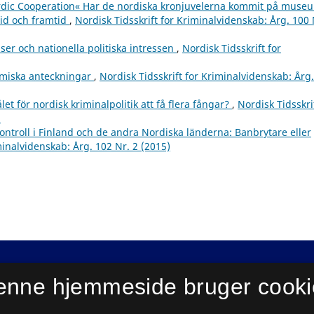
rdic Cooperation« Har de nordiska kronjuvelerna kommit på muse
tid och framtid
,
Nordisk Tidsskrift for Kriminalvidenskab: Årg. 100 
lser och nationella politiska intressen
,
Nordisk Tidsskrift for
omiska anteckningar
,
Nordisk Tidsskrift for Kriminalvidenskab: Årg.
let för nordisk kriminalpolitik att få flera fångar?
,
Nordisk Tidsskri
)
kontroll i Finland och de andra Nordiska länderna: Banbrytare eller
minalvidenskab: Årg. 102 Nr. 2 (2015)
enne hjemmeside bruger cooki