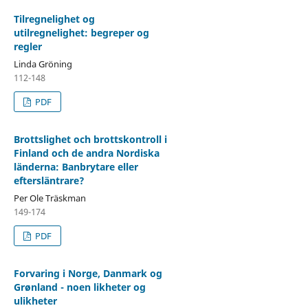
Tilregnelighet og
utilregnelighet: begreper og
regler
Linda Gröning
112-148
PDF
Brottslighet och brottskontroll i
Finland och de andra Nordiska
länderna: Banbrytare eller
eftersläntrare?
Per Ole Träskman
149-174
PDF
Forvaring i Norge, Danmark og
Grønland - noen likheter og
ulikheter