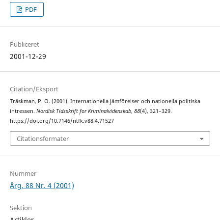
PDF
Publiceret
2001-12-29
Citation/Eksport
Träskman, P. O. (2001). Internationella jämförelser och nationella politiska
intressen.
Nordisk Tidsskrift for Kriminalvidenskab
,
88
(4), 321–329.
https://doi.org/10.7146/ntfk.v88i4.71527
Citationsformater
Nummer
Årg. 88 Nr. 4 (2001)
Sektion
Artikler