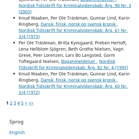
Nordisk Tidsskrift for Kriminalvidenskab: Årg. 90 Nr. 3
(2003)
Knud Waaben, Per Ole Träskman, Gunnar Lind, Karin
Ringberg,
Dansk, finsk, norsk og svensk kronik
,
Nordisk Tidsskrift for Kriminalvidenskab: Årg. 61 Nr.
3/4 (1973)
Per Ole Träskman, Britta Kyvsgaard, Preben Hertoft,
Lena Hellblom Sjögren, Beth Grothe Nielsen, Vagn
Greve, Peer Lorenzen, Lars Bo Langsted, Gorm
Toftegaard Nielsen,
Boganmeldelser
,
Nordisk
Tidsskrift for Kriminalvidenskab: Årg. 82 Nr. 4 (1995)
Knud Waaben, Per Ole Träskman, Gunnar Lind, Karin
Ringberg,
Dansk, finsk, norsk og svensk kronik
,
Nordisk Tidsskrift for Kriminalvidenskab: Årg. 60 Nr.
3/4 (1972)
1
2
3
4
5
>
>>
Sprog
English