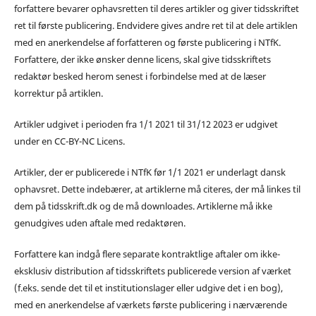
forfattere bevarer ophavsretten til deres artikler og giver tidsskriftet
ret til første publicering. Endvidere gives andre ret til at dele artiklen
med en anerkendelse af forfatteren og første publicering i NTfK.
Forfattere, der ikke ønsker denne licens, skal give tidsskriftets
redaktør besked herom senest i forbindelse med at de læser
korrektur på artiklen.
Artikler udgivet i perioden fra 1/1 2021 til 31/12 2023 er udgivet
under en CC-BY-NC Licens.
Artikler, der er publicerede i NTfK før 1/1 2021 er underlagt dansk
ophavsret. Dette indebærer, at artiklerne må citeres, der må linkes til
dem på tidsskrift.dk og de må downloades. Artiklerne må ikke
genudgives uden aftale med redaktøren.
Forfattere kan indgå flere separate kontraktlige aftaler om ikke-
eksklusiv distribution af tidsskriftets publicerede version af værket
(f.eks. sende det til et institutionslager eller udgive det i en bog),
med en anerkendelse af værkets første publicering i nærværende