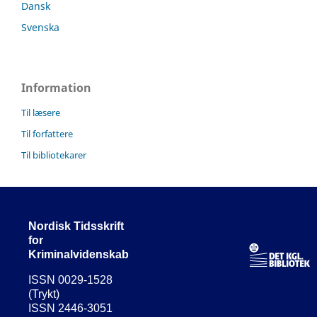
Dansk
Svenska
Information
Til læsere
Til forfattere
Til bibliotekarer
Nordisk Tidsskrift
for
Kriminalvidenskab
ISSN 0029-1528
(Trykt)
ISSN 2446-3051