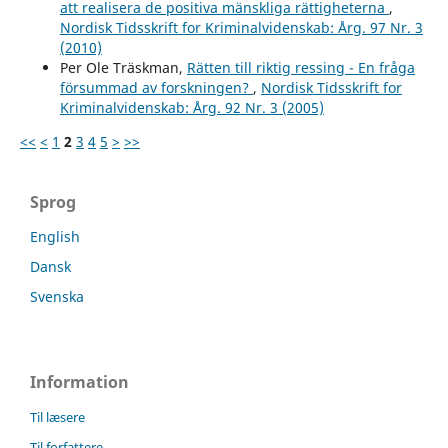
att realisera de positiva mänskliga rättigheterna
,
Nordisk Tidsskrift for Kriminalvidenskab: Årg. 97 Nr. 3
(2010)
Per Ole Träskman,
Rätten till riktig ressing - En fråga
försummad av forskningen?
,
Nordisk Tidsskrift for
Kriminalvidenskab: Årg. 92 Nr. 3 (2005)
<<
<
1
2
3
4
5
>
>>
Sprog
English
Dansk
Svenska
Information
Til læsere
Til forfattere