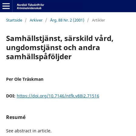
Startside
/
Arkiver
/
Årg. 88 Nr. 2 (2001)
/
Artikler
Samhällstjänst, särskild vård,
ungdomstjänst och andra
samhällspåföljder
Per Ole Träskman
DOI:
https://doi.org/10.7146/ntfk.v88i2.71516
Resumé
See abstract in article.