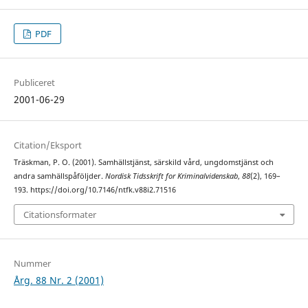
PDF
Publiceret
2001-06-29
Citation/Eksport
Träskman, P. O. (2001). Samhällstjänst, särskild vård, ungdomstjänst och
andra samhällspåföljder.
Nordisk Tidsskrift for Kriminalvidenskab
,
88
(2), 169–
193. https://doi.org/10.7146/ntfk.v88i2.71516
Citationsformater
Nummer
Årg. 88 Nr. 2 (2001)