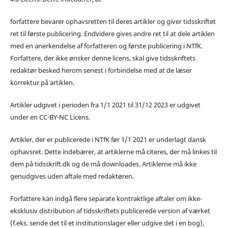
forfattere bevarer ophavsretten til deres artikler og giver tidsskriftet
ret til første publicering. Endvidere gives andre ret til at dele artiklen
med en anerkendelse af forfatteren og første publicering i NTfK.
Forfattere, der ikke ønsker denne licens, skal give tidsskriftets
redaktør besked herom senest i forbindelse med at de læser
korrektur på artiklen.
Artikler udgivet i perioden fra 1/1 2021 til 31/12 2023 er udgivet
under en CC-BY-NC Licens.
Artikler, der er publicerede i NTfK før 1/1 2021 er underlagt dansk
ophavsret. Dette indebærer, at artiklerne må citeres, der må linkes til
dem på tidsskrift.dk og de må downloades. Artiklerne må ikke
genudgives uden aftale med redaktøren.
Forfattere kan indgå flere separate kontraktlige aftaler om ikke-
eksklusiv distribution af tidsskriftets publicerede version af værket
(f.eks. sende det til et institutionslager eller udgive det i en bog),