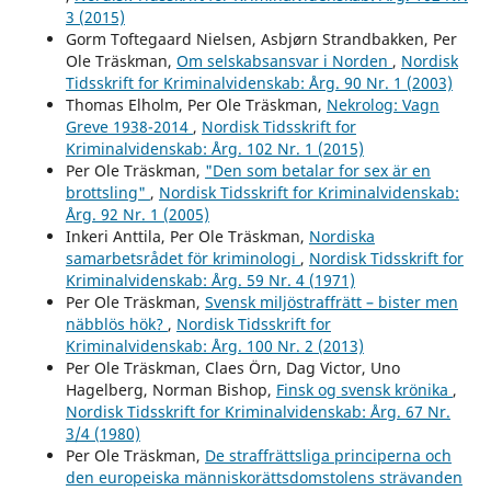
3 (2015)
Gorm Toftegaard Nielsen, Asbjørn Strandbakken, Per
Ole Träskman,
Om selskabsansvar i Norden
,
Nordisk
Tidsskrift for Kriminalvidenskab: Årg. 90 Nr. 1 (2003)
Thomas Elholm, Per Ole Träskman,
Nekrolog: Vagn
Greve 1938-2014
,
Nordisk Tidsskrift for
Kriminalvidenskab: Årg. 102 Nr. 1 (2015)
Per Ole Träskman,
"Den som betalar for sex är en
brottsling"
,
Nordisk Tidsskrift for Kriminalvidenskab:
Årg. 92 Nr. 1 (2005)
Inkeri Anttila, Per Ole Träskman,
Nordiska
samarbetsrådet för kriminologi
,
Nordisk Tidsskrift for
Kriminalvidenskab: Årg. 59 Nr. 4 (1971)
Per Ole Träskman,
Svensk miljöstraffrätt – bister men
näbblös hök?
,
Nordisk Tidsskrift for
Kriminalvidenskab: Årg. 100 Nr. 2 (2013)
Per Ole Träskman, Claes Örn, Dag Victor, Uno
Hagelberg, Norman Bishop,
Finsk og svensk krönika
,
Nordisk Tidsskrift for Kriminalvidenskab: Årg. 67 Nr.
3/4 (1980)
Per Ole Träskman,
De straffrättsliga principerna och
den europeiska människorättsdomstolens strävanden