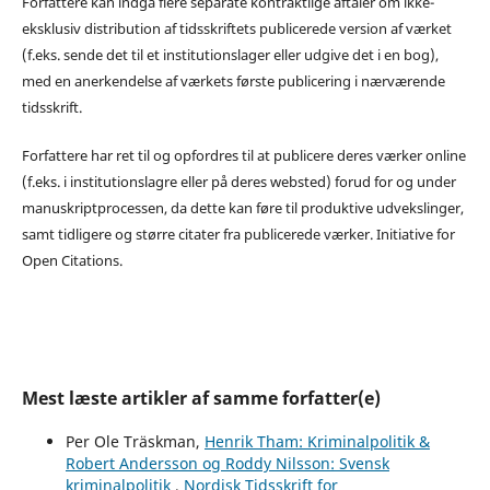
Forfattere kan indgå flere separate kontraktlige aftaler om ikke-
eksklusiv distribution af tidsskriftets publicerede version af værket
(f.eks. sende det til et institutionslager eller udgive det i en bog),
med en anerkendelse af værkets første publicering i nærværende
tidsskrift.
Forfattere har ret til og opfordres til at publicere deres værker online
(f.eks. i institutionslagre eller på deres websted) forud for og under
manuskriptprocessen, da dette kan føre til produktive udvekslinger,
samt tidligere og større citater fra publicerede værker. Initiative for
Open Citations.
Mest læste artikler af samme forfatter(e)
Per Ole Träskman,
Henrik Tham: Kriminalpolitik &
Robert Andersson og Roddy Nilsson: Svensk
kriminalpolitik
,
Nordisk Tidsskrift for