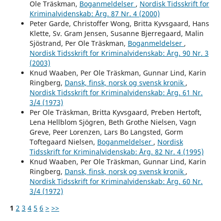
Ole Träskman,
Boganmeldelser
,
Nordisk Tidsskrift for
Kriminalvidenskab: Årg. 87 Nr. 4 (2000)
Peter Garde, Christoffer Wong, Britta Kyvsgaard, Hans
Klette, Sv. Gram Jensen, Susanne Bjerregaard, Malin
Sjöstrand, Per Ole Träskman,
Boganmeldelser
,
Nordisk Tidsskrift for Kriminalvidenskab: Årg. 90 Nr. 3
(2003)
Knud Waaben, Per Ole Träskman, Gunnar Lind, Karin
Ringberg,
Dansk, finsk, norsk og svensk kronik
,
Nordisk Tidsskrift for Kriminalvidenskab: Årg. 61 Nr.
3/4 (1973)
Per Ole Träskman, Britta Kyvsgaard, Preben Hertoft,
Lena Hellblom Sjögren, Beth Grothe Nielsen, Vagn
Greve, Peer Lorenzen, Lars Bo Langsted, Gorm
Toftegaard Nielsen,
Boganmeldelser
,
Nordisk
Tidsskrift for Kriminalvidenskab: Årg. 82 Nr. 4 (1995)
Knud Waaben, Per Ole Träskman, Gunnar Lind, Karin
Ringberg,
Dansk, finsk, norsk og svensk kronik
,
Nordisk Tidsskrift for Kriminalvidenskab: Årg. 60 Nr.
3/4 (1972)
1
2
3
4
5
6
>
>>