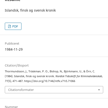
Islandsk, finsk og svensk kronik
PDF
Publiceret
1984-11-29
Citation/Eksport
Thormundsson, J., Träskman, P. O., Bishop, N., Björkmann, U., & Örn, C.
(1984). Islandsk, finsk og svensk kronik.
Nordisk Tidsskrift for Kriminalvidenskab
,
71
(5), 471–487. https://doi.org/10.7146/ntfk.v71i5.71066
Citationsformater
Nummer