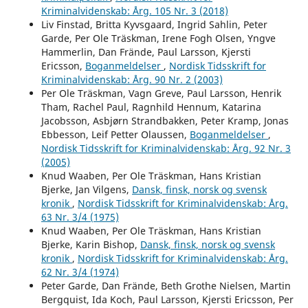
Kriminalvidenskab: Årg. 105 Nr. 3 (2018)
Liv Finstad, Britta Kyvsgaard, Ingrid Sahlin, Peter
Garde, Per Ole Träskman, Irene Fogh Olsen, Yngve
Hammerlin, Dan Frände, Paul Larsson, Kjersti
Ericsson,
Boganmeldelser
,
Nordisk Tidsskrift for
Kriminalvidenskab: Årg. 90 Nr. 2 (2003)
Per Ole Träskman, Vagn Greve, Paul Larsson, Henrik
Tham, Rachel Paul, Ragnhild Hennum, Katarina
Jacobsson, Asbjørn Strandbakken, Peter Kramp, Jonas
Ebbesson, Leif Petter Olaussen,
Boganmeldelser
,
Nordisk Tidsskrift for Kriminalvidenskab: Årg. 92 Nr. 3
(2005)
Knud Waaben, Per Ole Träskman, Hans Kristian
Bjerke, Jan Vilgens,
Dansk, finsk, norsk og svensk
kronik
,
Nordisk Tidsskrift for Kriminalvidenskab: Årg.
63 Nr. 3/4 (1975)
Knud Waaben, Per Ole Träskman, Hans Kristian
Bjerke, Karin Bishop,
Dansk, finsk, norsk og svensk
kronik
,
Nordisk Tidsskrift for Kriminalvidenskab: Årg.
62 Nr. 3/4 (1974)
Peter Garde, Dan Frände, Beth Grothe Nielsen, Martin
Bergquist, Ida Koch, Paul Larsson, Kjersti Ericsson, Per