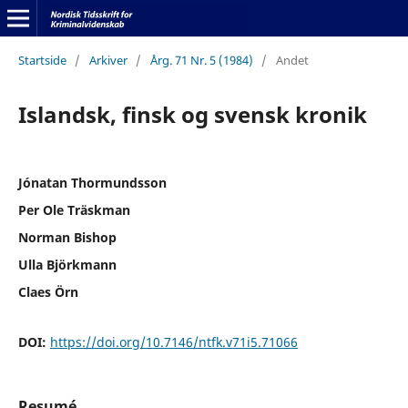
Startside
/
Arkiver
/
Årg. 71 Nr. 5 (1984)
/
Andet
Islandsk, finsk og svensk kronik
Jónatan Thormundsson
Per Ole Träskman
Norman Bishop
Ulla Björkmann
Claes Örn
DOI:
https://doi.org/10.7146/ntfk.v71i5.71066
Resumé