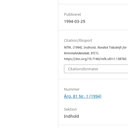
Publiceret
1994-03-29
Citation/Eksport
NTfK. (1994). Indhold.
Nordisk Tidsskrift for
Kriminalvidenskab
,
81
(1).
https://doi.org/10.7146/ntfk.v81i1.138760
Citationsformater
Nummer
Årg. 81 Nr. 1 (1994)
Sektion
Indhold