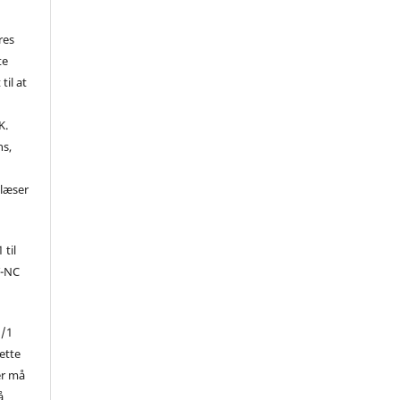
res
te
til at
K.
ns,
d
 læser
 til
Y-NC
1/1
ette
er må
å