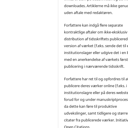
downloades. Artiklerne må ikke genu
uden aftale med redaktøren.
Forfattere kan indgå flere separate
kontraktlige aftaler om ikke-eksklusiv
distribution af tidsskriftets publicere
version af værket (f.eks. sende det til 
institutionslager eller udgive det i en
med en anerkendelse af værkets førs
publicering i nærværende tidsskrift.
Forfattere har ret til og opfordres til a
publicere deres værker online (f.eks. i
institutionslagre eller på deres webst
forud for og under manuskriptproces
da dette kan føre til produktive
udvekslinger, samt tidligere og større
citater fra publicerede værker. Initiati
Open Citations.