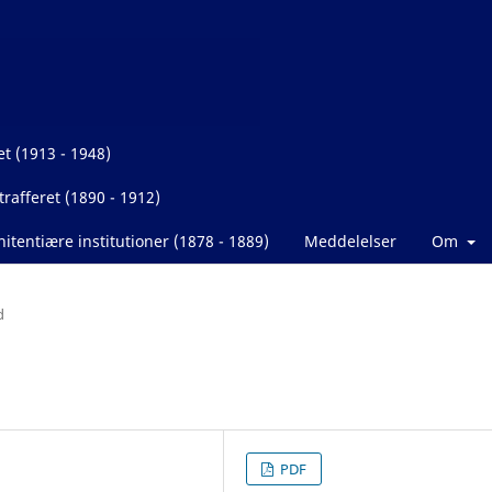
et (1913 - 1948)
rafferet (1890 - 1912)
itentiære institutioner (1878 - 1889)
Meddelelser
Om
d
PDF