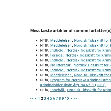
Mest læste artikler af samme forfatter(e
NTfK,
Meddelelser
,
Nordisk Tidsskrift for
NTfK,
Meddelelser
,
Nordisk Tidsskrift for
NTfK,
Indhold
,
Nordisk Tidsskrift for Krim
NTfK,
Forside
,
Nordisk Tidsskrift for Krim
NTfK,
Indhold
,
Nordisk Tidsskrift for Krim
NTfK,
Ny litteratur
,
Nordisk Tidsskrift for
NTfK,
Indhold
,
Nordisk Tidsskrift for Krim
NTfK,
Meddelelser
,
Nordisk Tidsskrift for
NTfK,
Program för Nordiska Kriminalistmöt
Kriminalvidenskab: Årg. 94 Nr. 1 (2007)
NTfK,
Innehåll
,
Nordisk Tidsskrift for Kri
<<
<
1
2
3
4
5
6
7
8
9
10
>
>>