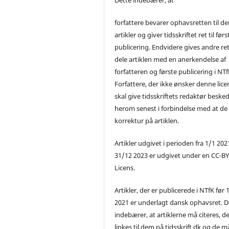
forfattere bevarer ophavsretten til de
artikler og giver tidsskriftet ret til førs
publicering. Endvidere gives andre ret 
dele artiklen med en anerkendelse af
forfatteren og første publicering i NTf
Forfattere, der ikke ønsker denne lice
skal give tidsskriftets redaktør beske
herom senest i forbindelse med at de
korrektur på artiklen.
Artikler udgivet i perioden fra 1/1 2021
31/12 2023 er udgivet under en CC-B
Licens.
Artikler, der er publicerede i NTfK før 
2021 er underlagt dansk ophavsret. D
indebærer, at artiklerne må citeres, d
linkes til dem på tidsskrift.dk og de m