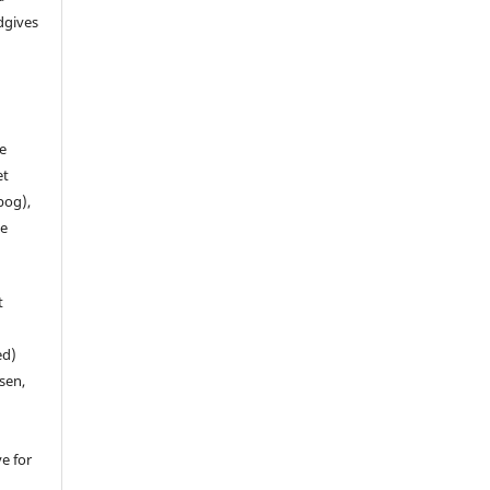
dgives
de
et
 bog),
te
t
ed)
sen,
ve for