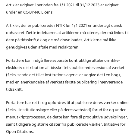
Artikler udgivet i perioden fra 1/1 2021 til 31/12 2023 er udgivet
under en CC-BY-NC Licens.
Artikler, der er publicerede i NTfK før 1/1 2021 er underlagt dansk
ophavsret. Dette indebærer, at artiklerne må citeres, der må linkes til
dem på tidsskrift.dk og de må downloades. Artiklerne må ikke
genudgives uden aftale med redaktøren.
Forfattere kan indgå flere separate kontraktlige aftaler om ikke-
eksklusiv distribution af tidsskriftets publicerede version af værket
(f.eks. sende det til et institutionslager eller udgive det i en bog),
med en anerkendelse af værkets første publicering i nærværende
tidsskrift.
Forfattere har ret til og opfordres til at publicere deres værker online
(f.eks. i institutionslagre eller på deres websted) forud for og under
manuskriptprocessen, da dette kan føre til produktive udvekslinger,
samt tidligere og større citater fra publicerede værker. Initiative for
Open Citations.