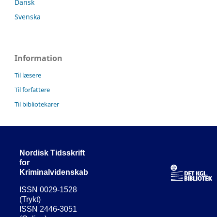
Dansk
Svenska
Information
Til læsere
Til forfattere
Til bibliotekarer
Nordisk Tidsskrift
for
Kriminalvidenskab
ISSN 0029-1528
(Trykt)
ISSN 2446-3051