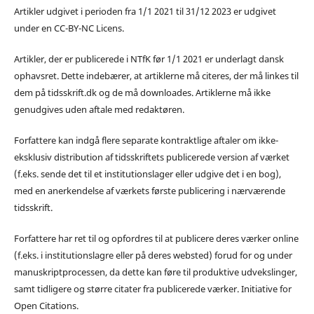
Artikler udgivet i perioden fra 1/1 2021 til 31/12 2023 er udgivet
under en CC-BY-NC Licens.
Artikler, der er publicerede i NTfK før 1/1 2021 er underlagt dansk
ophavsret. Dette indebærer, at artiklerne må citeres, der må linkes til
dem på tidsskrift.dk og de må downloades. Artiklerne må ikke
genudgives uden aftale med redaktøren.
Forfattere kan indgå flere separate kontraktlige aftaler om ikke-
eksklusiv distribution af tidsskriftets publicerede version af værket
(f.eks. sende det til et institutionslager eller udgive det i en bog),
med en anerkendelse af værkets første publicering i nærværende
tidsskrift.
Forfattere har ret til og opfordres til at publicere deres værker online
(f.eks. i institutionslagre eller på deres websted) forud for og under
manuskriptprocessen, da dette kan føre til produktive udvekslinger,
samt tidligere og større citater fra publicerede værker. Initiative for
Open Citations.