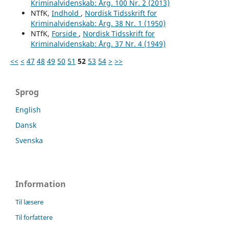
Kriminalvidenskab: Årg. 100 Nr. 2 (2013)
NTfK,
Indhold
,
Nordisk Tidsskrift for
Kriminalvidenskab: Årg. 38 Nr. 1 (1950)
NTfK,
Forside
,
Nordisk Tidsskrift for
Kriminalvidenskab: Årg. 37 Nr. 4 (1949)
<<
<
47
48
49
50
51
52
53
54
>
>>
Sprog
English
Dansk
Svenska
Information
Til læsere
Til forfattere