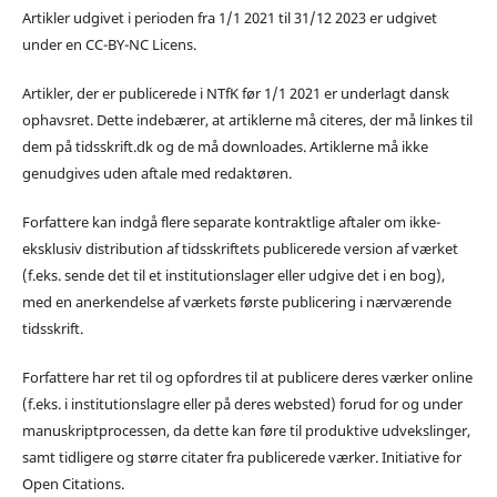
Artikler udgivet i perioden fra 1/1 2021 til 31/12 2023 er udgivet
under en CC-BY-NC Licens.
Artikler, der er publicerede i NTfK før 1/1 2021 er underlagt dansk
ophavsret. Dette indebærer, at artiklerne må citeres, der må linkes til
dem på tidsskrift.dk og de må downloades. Artiklerne må ikke
genudgives uden aftale med redaktøren.
Forfattere kan indgå flere separate kontraktlige aftaler om ikke-
eksklusiv distribution af tidsskriftets publicerede version af værket
(f.eks. sende det til et institutionslager eller udgive det i en bog),
med en anerkendelse af værkets første publicering i nærværende
tidsskrift.
Forfattere har ret til og opfordres til at publicere deres værker online
(f.eks. i institutionslagre eller på deres websted) forud for og under
manuskriptprocessen, da dette kan føre til produktive udvekslinger,
samt tidligere og større citater fra publicerede værker. Initiative for
Open Citations.