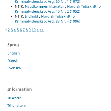
Kriminalvidenskab: Årg. 60 Nr. 1 (1972)
NTfK,
Nyudkommen litteratur
,
Nordisk Tidsskrift for
Kriminalvidenskab: Årg. 40 Nr. 2 (1952)
NTfK,
Indhold
,
Nordisk Tidsskrift for
Kriminalvidenskab: Årg. 83 Nr. 4 (1996)
1
2
3
4
5
6
7
8
9
10
>
>>
Sprog
English
Dansk
Svenska
Information
Til læsere
Til forfattere