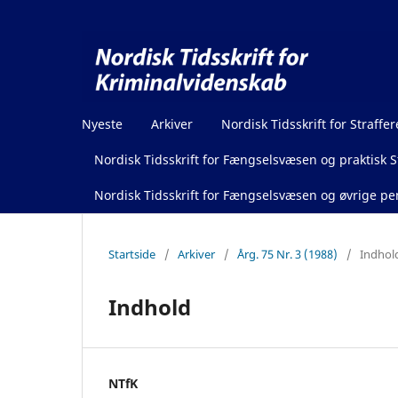
Nyeste
Arkiver
Nordisk Tidsskrift for Straffer
Nordisk Tidsskrift for Fængselsvæsen og praktisk St
Nordisk Tidsskrift for Fængselsvæsen og øvrige pen
Startside
/
Arkiver
/
Årg. 75 Nr. 3 (1988)
/
Indhol
Indhold
NTfK