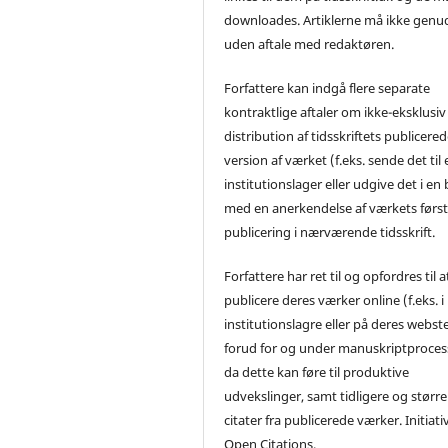
downloades. Artiklerne må ikke genu
uden aftale med redaktøren.
Forfattere kan indgå flere separate
kontraktlige aftaler om ikke-eksklusiv
distribution af tidsskriftets publicere
version af værket (f.eks. sende det til 
institutionslager eller udgive det i en
med en anerkendelse af værkets førs
publicering i nærværende tidsskrift.
Forfattere har ret til og opfordres til a
publicere deres værker online (f.eks. i
institutionslagre eller på deres webst
forud for og under manuskriptproces
da dette kan føre til produktive
udvekslinger, samt tidligere og større
citater fra publicerede værker. Initiati
Open Citations.