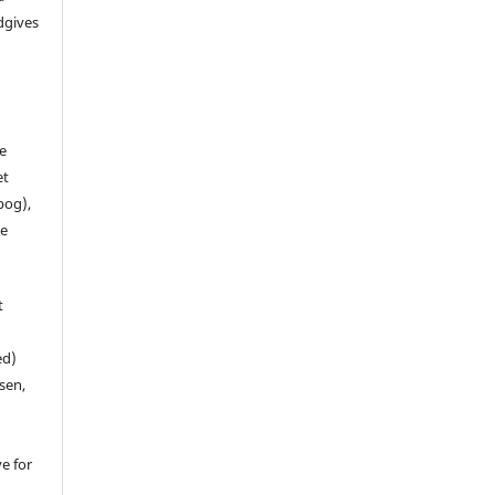
dgives
de
et
 bog),
te
t
ed)
sen,
ve for