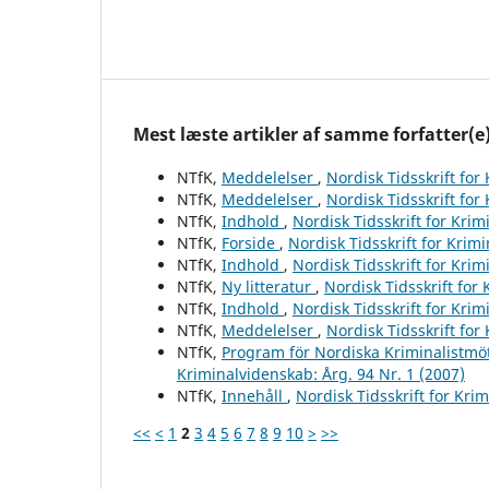
Mest læste artikler af samme forfatter(e
NTfK,
Meddelelser
,
Nordisk Tidsskrift for
NTfK,
Meddelelser
,
Nordisk Tidsskrift for
NTfK,
Indhold
,
Nordisk Tidsskrift for Krim
NTfK,
Forside
,
Nordisk Tidsskrift for Krim
NTfK,
Indhold
,
Nordisk Tidsskrift for Krim
NTfK,
Ny litteratur
,
Nordisk Tidsskrift for
NTfK,
Indhold
,
Nordisk Tidsskrift for Krim
NTfK,
Meddelelser
,
Nordisk Tidsskrift for
NTfK,
Program för Nordiska Kriminalistmöt
Kriminalvidenskab: Årg. 94 Nr. 1 (2007)
NTfK,
Innehåll
,
Nordisk Tidsskrift for Kri
<<
<
1
2
3
4
5
6
7
8
9
10
>
>>