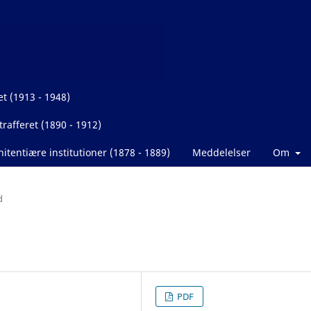
et (1913 - 1948)
rafferet (1890 - 1912)
itentiære institutioner (1878 - 1889)
Meddelelser
Om
d
PDF