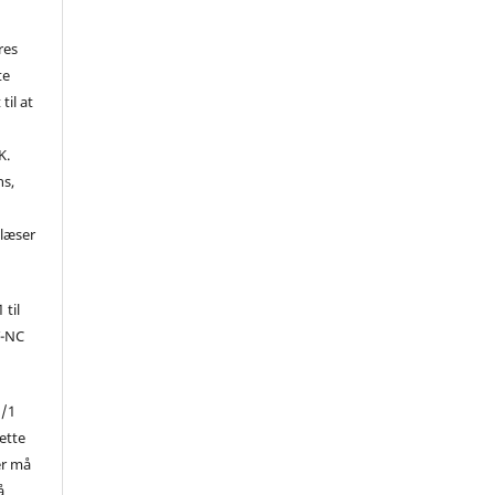
res
te
til at
K.
ns,
d
 læser
 til
Y-NC
1/1
ette
er må
å