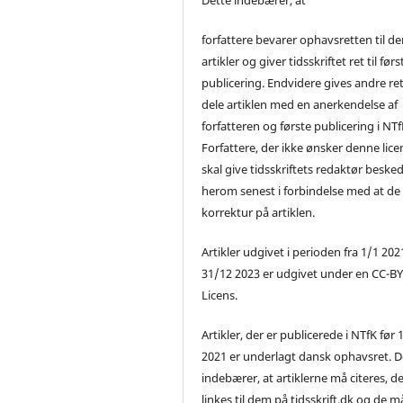
forfattere bevarer ophavsretten til de
artikler og giver tidsskriftet ret til førs
publicering. Endvidere gives andre ret 
dele artiklen med en anerkendelse af
forfatteren og første publicering i NTf
Forfattere, der ikke ønsker denne lice
skal give tidsskriftets redaktør beske
herom senest i forbindelse med at de
korrektur på artiklen.
Artikler udgivet i perioden fra 1/1 2021
31/12 2023 er udgivet under en CC-B
Licens.
Artikler, der er publicerede i NTfK før 
2021 er underlagt dansk ophavsret. D
indebærer, at artiklerne må citeres, d
linkes til dem på tidsskrift.dk og de m