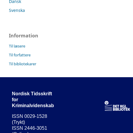
Dansk
Svenska
Information
Til læsere
Til forfattere
Til bibliotekarer
Nordisk Tidsskrift
for
Kriminalvidenskab
ISSN 0029-1528
(Trykt)
ISSN 2446-3051