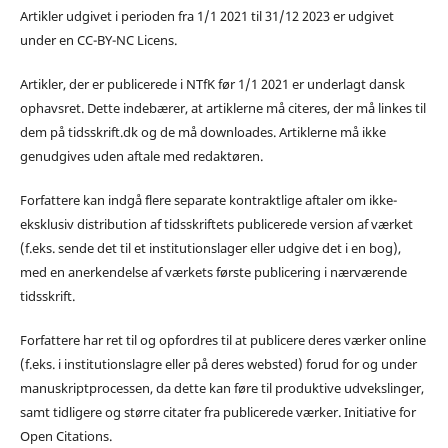
Artikler udgivet i perioden fra 1/1 2021 til 31/12 2023 er udgivet
under en CC-BY-NC Licens.
Artikler, der er publicerede i NTfK før 1/1 2021 er underlagt dansk
ophavsret. Dette indebærer, at artiklerne må citeres, der må linkes til
dem på tidsskrift.dk og de må downloades. Artiklerne må ikke
genudgives uden aftale med redaktøren.
Forfattere kan indgå flere separate kontraktlige aftaler om ikke-
eksklusiv distribution af tidsskriftets publicerede version af værket
(f.eks. sende det til et institutionslager eller udgive det i en bog),
med en anerkendelse af værkets første publicering i nærværende
tidsskrift.
Forfattere har ret til og opfordres til at publicere deres værker online
(f.eks. i institutionslagre eller på deres websted) forud for og under
manuskriptprocessen, da dette kan føre til produktive udvekslinger,
samt tidligere og større citater fra publicerede værker. Initiative for
Open Citations.