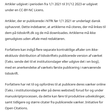
Artikler udgivet i perioden fra 1/1 2021 til 31/12 2023 er udgivet
under en CC-BY-NC Licens.
Artikler, der er publicerede i NTfK før 1/1 2021 er underlagt dansk
ophavsret. Dette indebærer, at artiklerne må citeres, der må linkes til
dem på tidsskrift.dk og de må downloades. Artiklerne må ikke
genudgives uden aftale med redaktøren.
Forfattere kan indgå flere separate kontraktlige aftaler om ikke-
eksklusiv distribution af tidsskriftets publicerede version af værket
(f.eks. sende det til et institutionslager eller udgive det i en bog),
med en anerkendelse af værkets første publicering i nærværende
tidsskrift.
Forfattere har ret til og opfordres til at publicere deres værker online
(f.eks. i institutionslagre eller på deres websted) forud for og under
manuskriptprocessen, da dette kan føre til produktive udvekslinger,
samt tidligere og større citater fra publicerede værker. Initiative for
Open Citations.