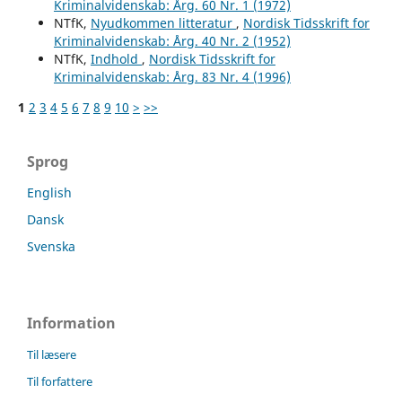
Kriminalvidenskab: Årg. 60 Nr. 1 (1972)
NTfK,
Nyudkommen litteratur
,
Nordisk Tidsskrift for
Kriminalvidenskab: Årg. 40 Nr. 2 (1952)
NTfK,
Indhold
,
Nordisk Tidsskrift for
Kriminalvidenskab: Årg. 83 Nr. 4 (1996)
1
2
3
4
5
6
7
8
9
10
>
>>
Sprog
English
Dansk
Svenska
Information
Til læsere
Til forfattere