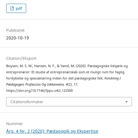
pdf
Publiceret
2020-10-19
Citation/Eksport
Boysen, M. S. W., Hansen, N. F., & Yamil, M. (2020). Pædagogiske ildsjæle og
entreprenører: Et studie af entreprenørskab som et muligt rum for faglig
fordybelse og specialisering inden for det pædagogiske felt.
Forskning I
Pædagogers Profession Og Uddannelse
,
4
(2), 17.
https://doi.org/10.7146/fppu.v4i2.122500
Citationsformater
Nummer
Årg. 4 Nr. 2 (2020): Pædagogik og Ekspertise