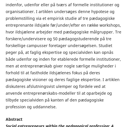
indenfor, udenfor eller på tværs af formelle institutioner og
organisationer. I artiklen undersøges denne hypotese og
problemstilling via et empirisk studie af tre pædagogiske
entreprenante ildsjæle før/under/efter en række workshops,
hvor ildsjælene arbejder med pædagogiske målgrupper. Tre
forskere/undervisere og 50 pædagogstuderende på tre
forskellige campusser foretager undersøgelsen. Studiet
peger på, at faglig ekspertise og specialviden kan opnås
både udenfor og inden for etablerede formelle institutioner,
men at entreprenørskab giver nogle særlige muligheder i
forhold til at fastholde ildsjælenes fokus på deres
pædagogiske visioner og deres faglige ekspertise. I artiklen
diskuteres afslutningsvist ulemper og fordele ved at
anvende entreprenørskabs-modeller til at oparbejde og
tilbyde specialviden på kanten af den pædagogiske
profession og uddannelse.
Abstract
Social entrepreneurs within the pedagogical profession: A