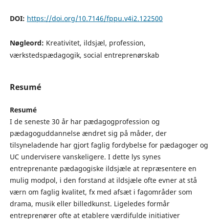
DOI:
https://doi.org/10.7146/fppu.v4i2.122500
Nøgleord:
Kreativitet, ildsjæl, profession,
værkstedspædagogik, social entreprenørskab
Resumé
Resumé
I de seneste 30 år har pædagogprofession og
pædagoguddannelse ændret sig på måder, der
tilsyneladende har gjort faglig fordybelse for pædagoger og
UC undervisere vanskeligere. I dette lys synes
entreprenante pædagogiske ildsjæle at repræsentere en
mulig modpol, i den forstand at ildsjæle ofte evner at stå
værn om faglig kvalitet, fx med afsæt i fagområder som
drama, musik eller billedkunst. Ligeledes formår
entreprenører ofte at etablere værdifulde initiativer