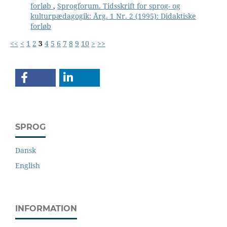
forløb
,
Sprogforum. Tidsskrift for sprog- og
kulturpædagogik: Årg. 1 Nr. 2 (1995): Didaktiske
forløb
<<
<
1
2
3
4
5
6
7
8
9
10
>
>>
SPROG
Dansk
English
INFORMATION