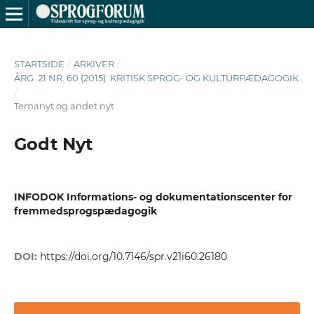
STARTSIDE
/
ARKIVER
/
ÅRG. 21 NR. 60 (2015): KRITISK SPROG- OG KULTURPÆDAGOGIK
/
Temanyt og andet nyt
Godt Nyt
INFODOK Informations- og dokumentationscenter for
fremmedsprogspædagogik
DOI:
https://doi.org/10.7146/spr.v21i60.26180