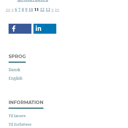
<<
<
6
7
8
9
10
11
12
13
>
>>
SPROG
Dansk
English
INFORMATION
Til læsere
Til forfattere