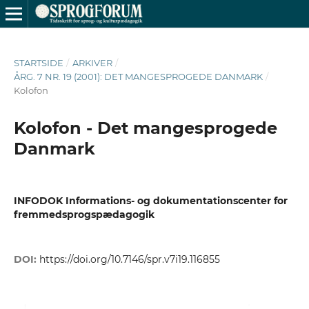
STARTSIDE
/
ARKIVER
/
ÅRG. 7 NR. 19 (2001): DET MANGESPROGEDE DANMARK
/
Kolofon
Kolofon - Det mangesprogede
Danmark
INFODOK Informations- og dokumentationscenter for
fremmedsprogspædagogik
DOI:
https://doi.org/10.7146/spr.v7i19.116855