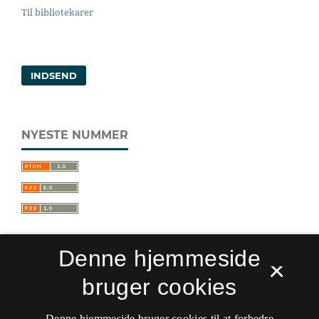
Til bibliotekarer
INDSEND
NYESTE NUMMER
Denne hjemmeside
×
bruger cookies
Sprogforum. Tidsskrift for sprog- og
kulturpædagogik
Denne hjemmeside bruger cookies til at forbedre