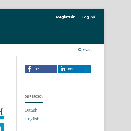
Registrér
Log på
SØG
del
del
SPROG
Dansk
English