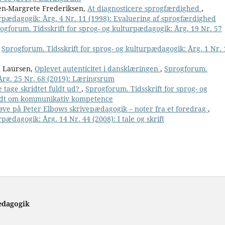
ren-Margrete Frederiksen,
At diagnosticere sprogfærdighed
,
urpædagogik: Årg. 4 Nr. 11 (1998): Evaluering af sprogfærdighed
ogforum. Tidsskrift for sprog- og kulturpædagogik: Årg. 19 Nr. 57
,
Sprogforum. Tidsskrift for sprog- og kulturpædagogik: Årg. 1 Nr. 
n Laursen,
Oplevet autenticitet i dansklæringen
,
Sprogforum.
 Årg. 25 Nr. 68 (2019): Læringsrum
 tage skridtet fuldt ud?
,
Sprogforum. Tidsskrift for sprog- og
undt om kommunikativ kompetence
ve på Peter Elbows skrivepædagogik – noter fra et foredrag
,
pædagogik: Årg. 14 Nr. 44 (2008): I tale og skrift
ædagogik