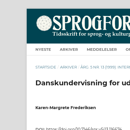
NYESTE
ARKIVER
MEDDELELSER
O
STARTSIDE
/
ARKIVER
/
ÅRG. 5 NR. 13 (1999): IN
Danskundervisning for u
Karen-Margrete Frederiksen
DOI:
https://doi.org/10.7146/spr.v5i13.116674