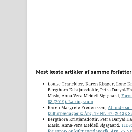
Mest læste artikler af samme forfatter
Louise Tranekjær, Karen Risager, Lone K
Bergthora Kristjansdottir, Petra Daryai-H
Maslo, Anna-Vera Meidell Sigsgaard,
Foro
68 (2019): Læringsrum
Karen-Margrete Frederiksen,
At finde si
kulturpædagogik: Årg. 19 Nr. 57 (2013): Su
Bergthora Kristjansdottir, Petra Daryai-H
Maslo, Anna-Vera Meidell Sigsgaard,
TIDS
for sprog- og kulturpædagogik: Årg. 25 N