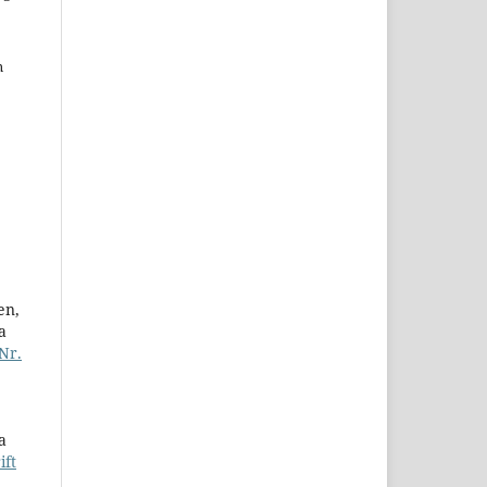
n
en,
a
Nr.
a
ift