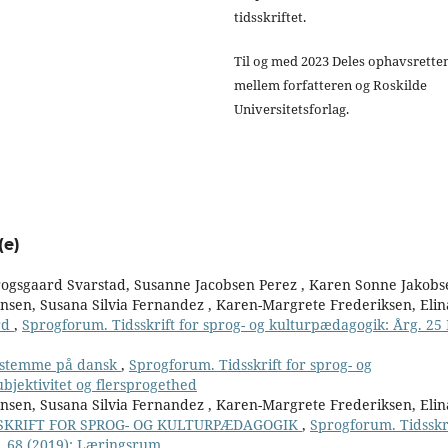
tidsskriftet.
Til og med 2023 Deles ophavsrette
mellem forfatteren og Roskilde
Universitetsforlag.
(e)
rogsgaard Svarstad, Susanne Jacobsen Perez , Karen Sonne Jakobs
ansen, Susana Silvia Fernandez , Karen-Margrete Frederiksen, Elin
rd
,
Sprogforum. Tidsskrift for sprog- og kulturpædagogik: Årg. 25 
n stemme på dansk
,
Sprogforum. Tidsskrift for sprog- og
bjektivitet og flersprogethed
ansen, Susana Silvia Fernandez , Karen-Margrete Frederiksen, Elin
SKRIFT FOR SPROG- OG KULTURPÆDAGOGIK
,
Sprogforum. Tidsskr
r. 68 (2019): Læringsrum