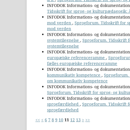
INFODOK Informations- og dokumentatio
Tidsskrift for sprog- og kulturpædagogik: 
INFODOK Informations- og dokumentatio
mod verden
,
Sprogforum. Tidsskrift for s
mod verden
INFODOK Informations- og dokumentatio
systemtilegnelse
,
Sprogforum. Tidsskrift f
systemtilegnelse
INFODOK Informations- og dokumentatio
europæiske referenceramme
,
Sprogforum
fælles europæiske referenceramme
INFODOK Informations- og dokumentatio
kommunikativ kompetence
,
Sprogforum. T
om kommunikativ kompetence
INFODOK Informations- og dokumentatio
Sprogforum. Tidsskrift for sprog- og kultu
INFODOK Informations- og dokumentatio
sprogfærdighed
,
Sprogforum. Tidsskrift f
sprogfærdighed
<<
<
6
7
8
9
10
11
12
13
>
>>