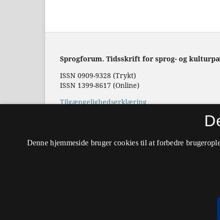
Sprogforum. Tidsskrift for sprog- og kulturp
ISSN 0909-9328 (Trykt)
ISSN 1399-8617 (Online)
Tilgængelighedserklæring
D
Hostet af
Det Kgl. Bibliotek
Denne hjemmeside bruger cookies til at forbedre brugerople