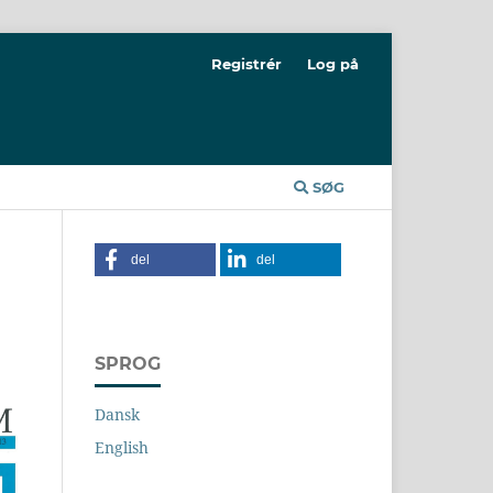
Registrér
Log på
SØG
del
del
SPROG
Dansk
English