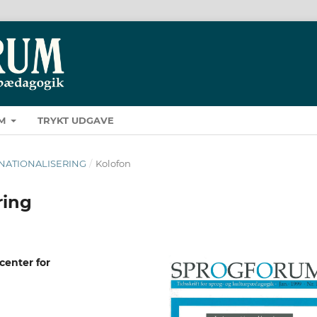
M
TRYKT UDGAVE
TERNATIONALISERING
/
Kolofon
ring
enter for