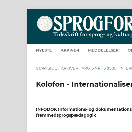
NYESTE
ARKIVER
MEDDELELSER
O
STARTSIDE
/
ARKIVER
/
ÅRG. 5 NR. 13 (1999): IN
Kolofon - Internationalise
INFODOK Informations- og dokumentationsc
fremmedsprogspædagogik