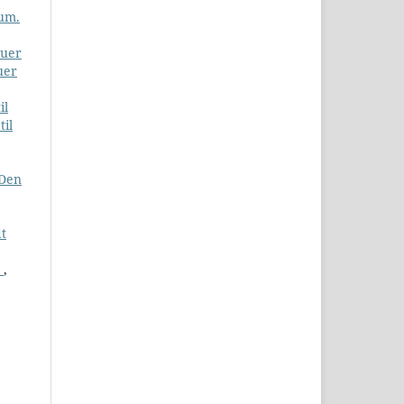
um.
duer
uer
il
til
 Den
dt
m
,