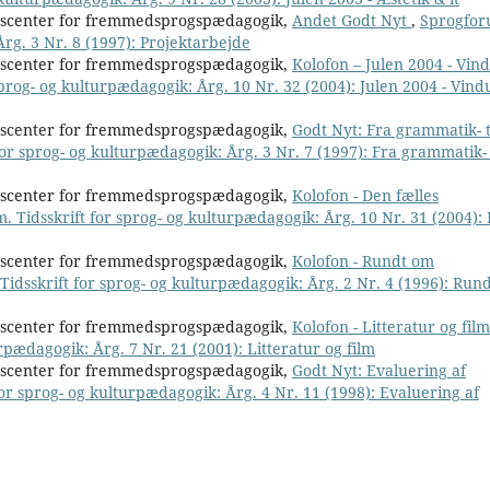
nscenter for fremmedsprogspædagogik,
Andet Godt Nyt
,
Sprogfor
Årg. 3 Nr. 8 (1997): Projektarbejde
nscenter for fremmedsprogspædagogik,
Kolofon – Julen 2004 - Vin
prog- og kulturpædagogik: Årg. 10 Nr. 32 (2004): Julen 2004 - Vind
nscenter for fremmedsprogspædagogik,
Godt Nyt: Fra grammatik- t
or sprog- og kulturpædagogik: Årg. 3 Nr. 7 (1997): Fra grammatik- 
nscenter for fremmedsprogspædagogik,
Kolofon - Den fælles
. Tidsskrift for sprog- og kulturpædagogik: Årg. 10 Nr. 31 (2004):
nscenter for fremmedsprogspædagogik,
Kolofon - Rundt om
idsskrift for sprog- og kulturpædagogik: Årg. 2 Nr. 4 (1996): Run
nscenter for fremmedsprogspædagogik,
Kolofon - Litteratur og fil
rpædagogik: Årg. 7 Nr. 21 (2001): Litteratur og film
nscenter for fremmedsprogspædagogik,
Godt Nyt: Evaluering af
or sprog- og kulturpædagogik: Årg. 4 Nr. 11 (1998): Evaluering af