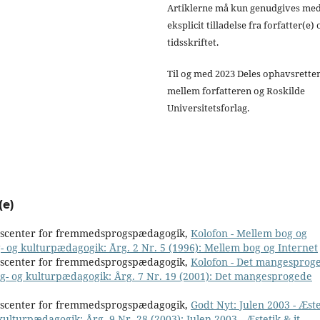
Artiklerne må kun genudgives me
eksplicit tilladelse fra forfatter(e) 
tidsskriftet.
Til og med 2023 Deles ophavsrette
mellem forfatteren og Roskilde
Universitetsforlag.
(e)
nscenter for fremmedsprogspædagogik,
Kolofon - Mellem bog og
g- og kulturpædagogik: Årg. 2 Nr. 5 (1996): Mellem bog og Internet
nscenter for fremmedsprogspædagogik,
Kolofon - Det mangesprog
og- og kulturpædagogik: Årg. 7 Nr. 19 (2001): Det mangesprogede
nscenter for fremmedsprogspædagogik,
Godt Nyt: Julen 2003 - Æste
kulturpædagogik: Årg. 9 Nr. 28 (2003): Julen 2003 - Æstetik & it