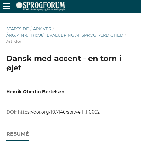
STARTSIDE
/
ARKIVER
/
ÅRG. 4 NR. 11 (1998): EVALUERING AF SPROGFÆRDIGHED
/
Artikler
Dansk med accent - en torn i
øjet
Henrik Obertin Bertelsen
DOI:
https://doi.org/10.7146/spr.v4i11.116662
RESUMÉ