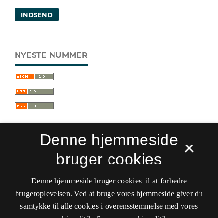
INDSEND
NYESTE NUMMER
Denne hjemmeside
×
bruger cookies
Sprogforum. Tidsskrift for sprog- og
kulturpædagogik
Denne hjemmeside bruger cookies til at forbedre
ISSN 0909-9328 (Trykt)
ISSN 1399-8617 (Online)
brugeroplevelsen. Ved at bruge vores hjemmeside giver du
samtykke til alle cookies i overensstemmelse med vores
Tilgængelighedserklæring