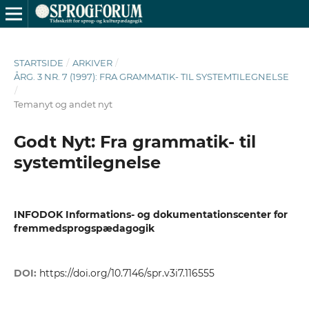
STARTSIDE
/
ARKIVER
/
ÅRG. 3 NR. 7 (1997): FRA GRAMMATIK- TIL SYSTEMTILEGNELSE
/
Temanyt og andet nyt
Godt Nyt: Fra grammatik- til
systemtilegnelse
INFODOK Informations- og dokumentationscenter for
fremmedsprogspædagogik
DOI:
https://doi.org/10.7146/spr.v3i7.116555