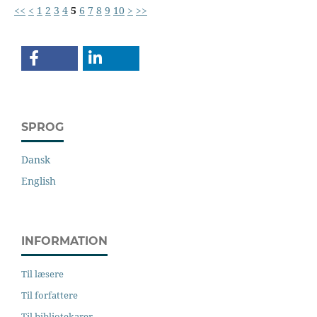
<<
<
1
2
3
4
5
6
7
8
9
10
>
>>
SPROG
Dansk
English
INFORMATION
Til læsere
Til forfattere
Til bibliotekarer