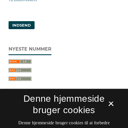
INDSEND
NYESTE NUMMER
Denne hjemmeside
×
bruger cookies
Sprogforum. Tidsskrift for sprog- og
kulturpædagogik
Denne hjemmeside bruger cookies til at forbedre
ISSN 0909-9328 (Trykt)