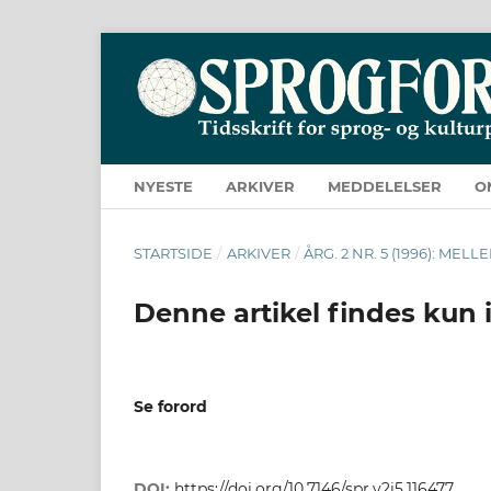
NYESTE
ARKIVER
MEDDELELSER
O
STARTSIDE
/
ARKIVER
/
ÅRG. 2 NR. 5 (1996): ME
Denne artikel findes kun 
Se forord
DOI:
https://doi.org/10.7146/spr.v2i5.116477