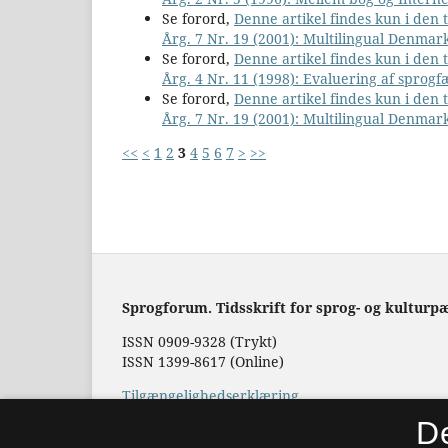
Se forord,
Denne artikel findes kun i den
Årg. 7 Nr. 19 (2001): Multilingual Denmar
Se forord,
Denne artikel findes kun i den
Årg. 4 Nr. 11 (1998): Evaluering af sprog
Se forord,
Denne artikel findes kun i den
Årg. 7 Nr. 19 (2001): Multilingual Denmar
<<
<
1
2
3
4
5
6
7
>
>>
Sprogforum. Tidsskrift for sprog- og kulturp
ISSN 0909-9328 (Trykt)
ISSN 1399-8617 (Online)
Tilgængelighedserklæring
D
Hostet af
Det Kgl. Bibliotek