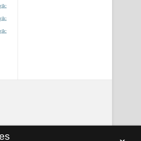
gik:
gik:
gik:
es