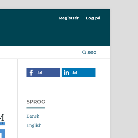
Registrér
Log på
SØG
del
del
SPROG
Dansk
English