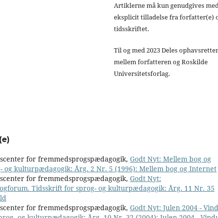
Artiklerne må kun genudgives me
eksplicit tilladelse fra forfatter(e) 
tidsskriftet.
Til og med 2023 Deles ophavsrette
mellem forfatteren og Roskilde
Universitetsforlag.
(e)
nscenter for fremmedsprogspædagogik,
Godt Nyt: Mellem bog og
g- og kulturpædagogik: Årg. 2 Nr. 5 (1996): Mellem bog og Internet
nscenter for fremmedsprogspædagogik,
Godt Nyt:
ogforum. Tidsskrift for sprog- og kulturpædagogik: Årg. 11 Nr. 35
ld
nscenter for fremmedsprogspædagogik,
Godt Nyt: Julen 2004 - Vin
prog- og kulturpædagogik: Årg. 10 Nr. 32 (2004): Julen 2004 - Vind