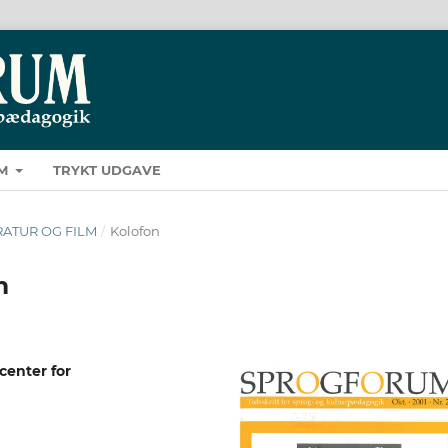
M
TRYKT UDGAVE
TERATUR OG FILM
/
Kolofon
m
enter for