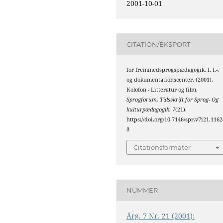
2001-10-01
CITATION/EKSPORT
for fremmedsprogspædagogik, I. I.-.
og dokumentationscenter. (2001).
Kolofon - Litteratur og film.
Sprogforum. Tidsskrift for Sprog- Og
kulturpædagogik
,
7
(21).
https://doi.org/10.7146/spr.v7i21.1162
8
Citationsformater
NUMMER
Årg. 7 Nr. 21 (2001):