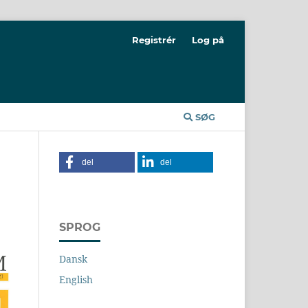
Registrér
Log på
SØG
del
del
SPROG
Dansk
English