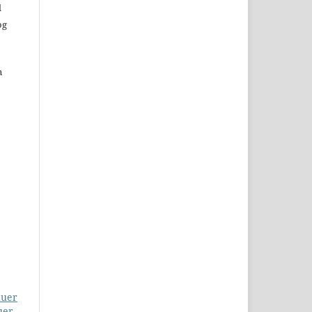
d
og
n
duer
uer