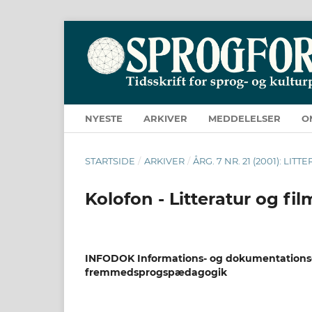
NYESTE
ARKIVER
MEDDELELSER
O
STARTSIDE
/
ARKIVER
/
ÅRG. 7 NR. 21 (2001): LIT
Kolofon - Litteratur og fil
INFODOK Informations- og dokumentationsc
fremmedsprogspædagogik