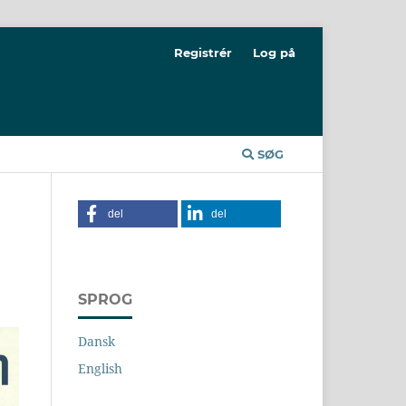
Registrér
Log på
SØG
del
del
SPROG
Dansk
English