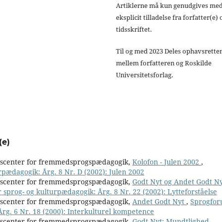
Artiklerne må kun genudgives me
eksplicit tilladelse fra forfatter(e) 
tidsskriftet.
Til og med 2023 Deles ophavsrette
mellem forfatteren og Roskilde
Universitetsforlag.
(e)
nscenter for fremmedsprogspædagogik,
Kolofon - Julen 2002
,
rpædagogik: Årg. 8 Nr. D (2002): Julen 2002
nscenter for fremmedsprogspædagogik,
Godt Nyt og Andet Godt Ny
r sprog- og kulturpædagogik: Årg. 8 Nr. 22 (2002): Lytteforståelse
nscenter for fremmedsprogspædagogik,
Andet Godt Nyt
,
Sprogfor
Årg. 6 Nr. 18 (2000): Interkulturel kompetence
nscenter for fremmedsprogspædagogik,
Godt Nyt: Mundtlighed
,