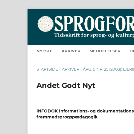
NYESTE
ARKIVER
MEDDELELSER
O
STARTSIDE
/
ARKIVER
/
ÅRG. 9 NR. 25 (2003): L
Andet Godt Nyt
INFODOK Informations- og dokumentationsc
fremmedsprogspædagogik