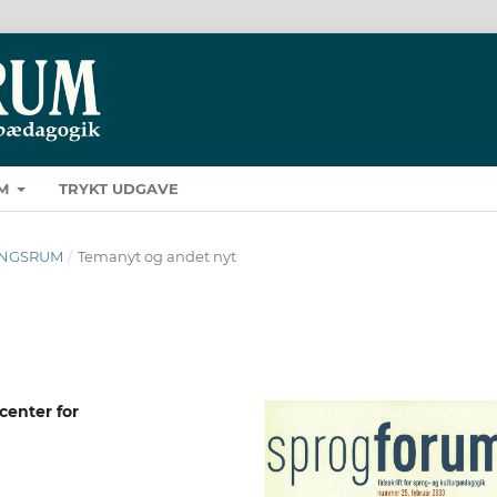
M
TRYKT UDGAVE
ÆRINGSRUM
/
Temanyt og andet nyt
enter for