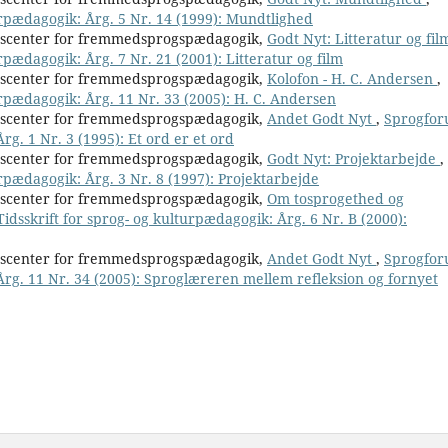
urpædagogik: Årg. 5 Nr. 14 (1999): Mundtlighed
nscenter for fremmedsprogspædagogik,
Godt Nyt: Litteratur og fi
rpædagogik: Årg. 7 Nr. 21 (2001): Litteratur og film
nscenter for fremmedsprogspædagogik,
Kolofon - H. C. Andersen
,
urpædagogik: Årg. 11 Nr. 33 (2005): H. C. Andersen
nscenter for fremmedsprogspædagogik,
Andet Godt Nyt
,
Sprogfor
rg. 1 Nr. 3 (1995): Et ord er et ord
nscenter for fremmedsprogspædagogik,
Godt Nyt: Projektarbejde
,
rpædagogik: Årg. 3 Nr. 8 (1997): Projektarbejde
nscenter for fremmedsprogspædagogik,
Om tosprogethed og
idsskrift for sprog- og kulturpædagogik: Årg. 6 Nr. B (2000):
nscenter for fremmedsprogspædagogik,
Andet Godt Nyt
,
Sprogfor
 Årg. 11 Nr. 34 (2005): Sproglæreren mellem refleksion og fornyet