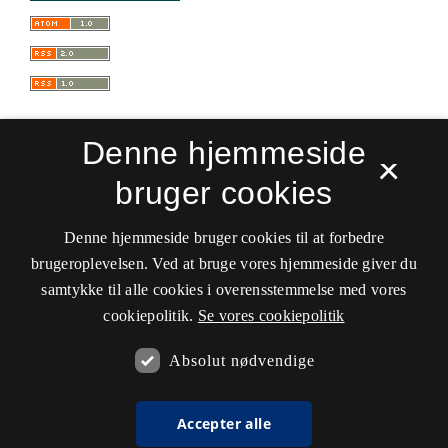
Denne hjemmeside
×
bruger cookies
Sprogforum. Tidsskrift for sprog- og
kulturpædagogik
Denne hjemmeside bruger cookies til at forbedre
ISSN 0909-9328 (Trykt)
ISSN 1399-8617 (Online)
brugeroplevelsen. Ved at bruge vores hjemmeside giver du
samtykke til alle cookies i overensstemmelse med vores
Tilgængelighedserklæring
cookiepolitik.
Se vores cookiepolitik
Hostet af
Det Kgl. Bibliotek
Absolut nødvendige
Accepter alle