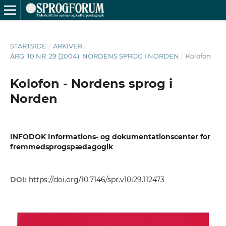
STARTSIDE
/
ARKIVER
/
ÅRG. 10 NR. 29 (2004): NORDENS SPROG I NORDEN
/
Kolofon
Kolofon - Nordens sprog i
Norden
INFODOK Informations- og dokumentationscenter for
fremmedsprogspædagogik
DOI:
https://doi.org/10.7146/spr.v10i29.112473