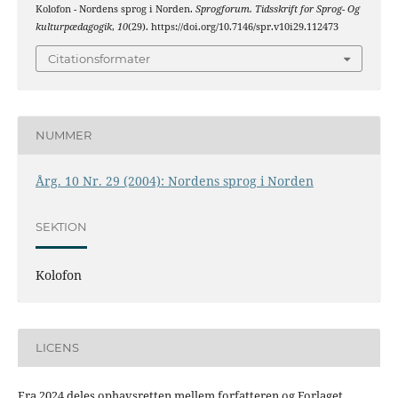
Kolofon - Nordens sprog i Norden.
Sprogforum. Tidsskrift for Sprog- Og
kulturpædagogik
,
10
(29). https://doi.org/10.7146/spr.v10i29.112473
Citationsformater
NUMMER
Årg. 10 Nr. 29 (2004): Nordens sprog i Norden
SEKTION
Kolofon
LICENS
Fra 2024 deles ophavsretten mellem forfatteren og Forlaget