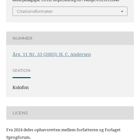
kulturpædagogik
,
11
(33). https://doi.org/10.7146/spr.v11i33.112448
Citationsformater
NUMMER
Årg. 11 Nr. 33 (2005): H. C. Andersen
SEKTION
Kolofon
LICENS
Fra 2024 deles ophavsretten mellem forfatteren og Forlaget
Sprogforum.