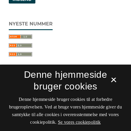
NYESTE NUMMER
Denne hjemmeside
×
bruger cookies
Sprogforum. Tidsskrift for sprog- og
kulturpædagogik
Denne hjemmeside bruger cookies til at forbedre
ISSN 0909-9328 (Trykt)
ISSN 1399-8617 (Online)
brugeroplevelsen. Ved at bruge vores hjemmeside giver du
samtykke til alle cookies i overensstemmelse med vores
Tilgængelighedserklæring
cookiepolitik.
Se vores cookiepolitik
Hostet af
Det Kgl. Bibliotek