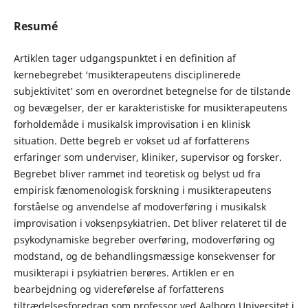
Resumé
Artiklen tager udgangspunktet i en definition af
kernebegrebet ‘musikterapeutens disciplinerede
subjektivitet’ som en overordnet betegnelse for de tilstande
og bevægelser, der er karakteristiske for musikterapeutens
forholdemåde i musikalsk improvisation i en klinisk
situation. Dette begreb er vokset ud af forfatterens
erfaringer som underviser, kliniker, supervisor og forsker.
Begrebet bliver rammet ind teoretisk og belyst ud fra
empirisk fænomenologisk forskning i musikterapeutens
forståelse og anvendelse af modoverføring i musikalsk
improvisation i voksenpsykiatrien. Det bliver relateret til de
psykodynamiske begreber overføring, modoverføring og
modstand, og de behandlingsmæssige konsekvenser for
musikterapi i psykiatrien berøres. Artiklen er en
bearbejdning og videreførelse af forfatterens
tiltrædelsesforedrag som professor ved Aalborg Universitet i