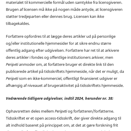
materialet til kommercielle formål uden samtykke fra licensgiveren.
Brugen af licensen må ikke på nogen måde antyde, at licensgiveren
støtter tredjeparten eller dennes brug. Licensen kan ikke
tilbagekaldes.
Forfattere opfordres til at lægge deres artikler ud på personlige
og/eller institutionelle hjemmesider for at sikre endnu større
offentlig adgang efter udgivelsen. Forfattere har ret til at arkivere
deres artikler i fondes og offentlige institutioners arkiver, men
Peripeti
anmoder om, at forfattere bruger et direkte link til den
publicerede artikel på tidsskriftets hjemmeside, når det er muligt, da
Peripeti
som en ikke-kommerciel, offentligt finansieret udgiver er
afhængig af niveauet af brugeraktivitet på tidsskriftets hjemmeside.
Vedrørende tidligere udgivelser, indtil 2024, herunder nr. 38:
Ophavsretten deles mellem
Peripeti
og forfatteren/forfatterne.
Tidsskriftet er et open access-tidsskrift, der giver direkte adgang til
alt indhold baseret på princippet om, at det at gøre forskning frit