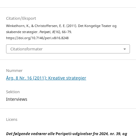
Citation/Eksport
Winkelhorn, K., & Christoffersen, E. E. (2011). Det Kongelige Teater og
skabende strategier.
Peripeti
,
8
(16), 66–79.
https://doi.org/10.7146/peri.v8i16.8248
Citationsformater
Nummer
Årg. 8 Nr. 16 (2011): Kreative strategier
Sektion
Interviews
Licens
Det følgende vedrører alle
Peripeti
-udgivelser fra 2024, nr. 39, og