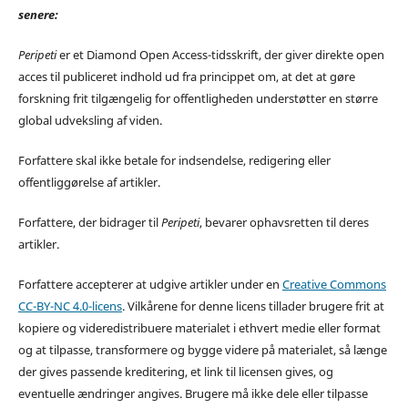
senere:
Peripeti
er et Diamond Open Access-tidsskrift, der giver direkte open
acces til publiceret indhold ud fra princippet om, at det at gøre
forskning frit tilgængelig for offentligheden understøtter en større
global udveksling af viden.
Forfattere skal ikke betale for indsendelse, redigering eller
offentliggørelse af artikler.
Forfattere, der bidrager til
Peripeti
, bevarer ophavsretten til deres
artikler.
Forfattere accepterer at udgive artikler under en
Creative Commons
CC-BY-NC 4.0-licens
. Vilkårene for denne licens tillader brugere frit at
kopiere og videredistribuere materialet i ethvert medie eller format
og at tilpasse, transformere og bygge videre på materialet, så længe
der gives passende kreditering, et link til licensen gives, og
eventuelle ændringer angives. Brugere må ikke dele eller tilpasse