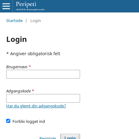
Startside
/
Login
Login
* Angiver obligatorisk felt
Brugernavn
*
Adgangskode
*
Har du glemt din adgangskode?
Forbliv logget ind
Registrér
Login