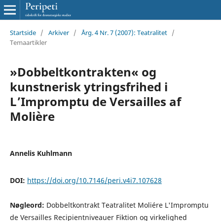
Startside
/
Arkiver
/
Årg. 4 Nr. 7 (2007): Teatralitet
/
Temaartikler
»Dobbeltkontrakten« og
kunstnerisk ytringsfrihed i
L’Impromptu de Versailles af
Molière
Annelis Kuhlmann
DOI:
https://doi.org/10.7146/peri.v4i7.107628
Nøgleord:
Dobbeltkontrakt Teatralitet Moliére L'Impromptu
de Versailles Recipientniveauer Fiktion og virkelighed