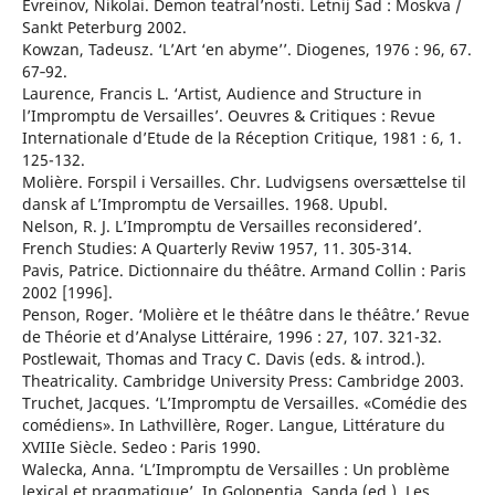
Evreinov, Nikolai. Demon teatral’nosti. Letnij Sad : Moskva /
Sankt Peterburg 2002.
Kowzan, Tadeusz. ‘L’Art ‘en abyme’’. Diogenes, 1976 : 96, 67.
67‑92.
Laurence, Francis L. ‘Artist, Audience and Structure in
l’Impromptu de Versailles’. Oeuvres & Critiques : Revue
Internationale d’Etude de la Réception Critique, 1981 : 6, 1.
125-132.
Molière. Forspil i Versailles. Chr. Ludvigsens oversættelse til
dansk af L’Impromptu de Versailles. 1968. Upubl.
Nelson, R. J. L’Impromptu de Versailles reconsidered’.
French Studies: A Quarterly Reviw 1957, 11. 305-314.
Pavis, Patrice. Dictionnaire du théâtre. Armand Collin : Paris
2002 [1996].
Penson, Roger. ‘Molière et le théâtre dans le théâtre.’ Revue
de Théorie et d’Analyse Littéraire, 1996 : 27, 107. 321-32.
Postlewait, Thomas and Tracy C. Davis (eds. & introd.).
Theatricality. Cambridge University Press: Cambridge 2003.
Truchet, Jacques. ‘L’Impromptu de Versailles. «Comédie des
comédiens». In Lathvillère, Roger. Langue, Littérature du
XVIIIe Siècle. Sedeo : Paris 1990.
Walecka, Anna. ‘L’Impromptu de Versailles : Un problème
lexical et pragmatique’. In Golopentia, Sanda (ed.). Les