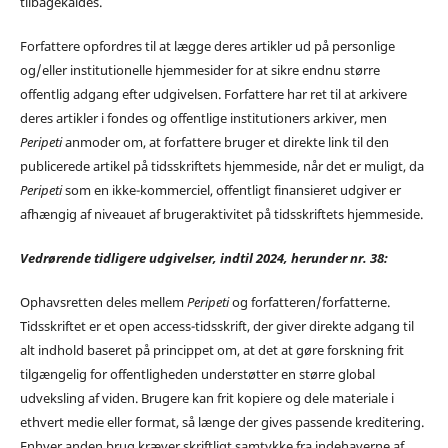
tilbagekaldes.
Forfattere opfordres til at lægge deres artikler ud på personlige
og/eller institutionelle hjemmesider for at sikre endnu større
offentlig adgang efter udgivelsen. Forfattere har ret til at arkivere
deres artikler i fondes og offentlige institutioners arkiver, men
Peripeti
anmoder om, at forfattere bruger et direkte link til den
publicerede artikel på tidsskriftets hjemmeside, når det er muligt, da
Peripeti
som en ikke-kommerciel, offentligt finansieret udgiver er
afhængig af niveauet af brugeraktivitet på tidsskriftets hjemmeside.
Vedrørende tidligere udgivelser, indtil 2024, herunder nr. 38:
Ophavsretten deles mellem
Peripeti
og forfatteren/forfatterne.
Tidsskriftet er et open access-tidsskrift, der giver direkte adgang til
alt indhold baseret på princippet om, at det at gøre forskning frit
tilgængelig for offentligheden understøtter en større global
udveksling af viden. Brugere kan frit kopiere og dele materiale i
ethvert medie eller format, så længe der gives passende kreditering.
Enhver anden brug kræver skriftligt samtykke fra indehaverne af