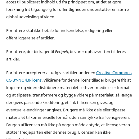
acces til publiceret indhold ud fra princippet om, at det at gøre
forskning frit tilgængelig for offentligheden understøtter en større
global udveksling af viden.
Forfattere skal ikke betale for indsendelse, redigering eller
offentliggørelse af artikler.
Forfattere, der bidrager til
Peripeti
, bevarer ophavsretten til deres
artikler.
Forfattere accepterer at udgive artikler under en
Creative Commons
CC-BY-NC 4.0-licens
. Vilkårene for denne licens tillader brugere frit at
kopiere og videredistribuere materialet i ethvert medie eller format
og at tilpasse, transformere og bygge videre på materialet, så længe
der gives passende kreditering, et link til licensen gives, og
eventuelle ændringer angives. Brugere må ikke dele eller tilpasse
materialet til kommercielle formål uden samtykke fra licensgiveren.
Brugen af licensen må ikke på nogen måde antyde, at licensgiveren
støtter tredjeparten eller dennes brug. Licensen kan ikke