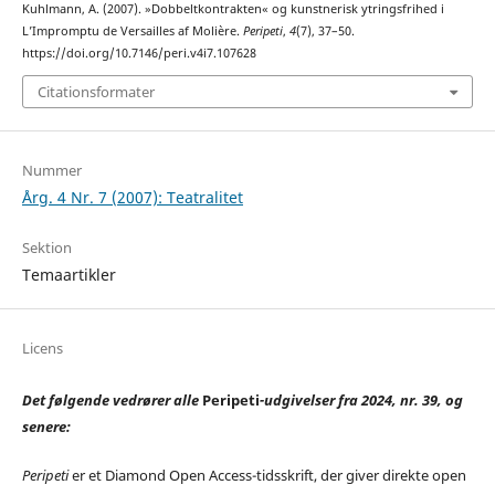
Kuhlmann, A. (2007). »Dobbeltkontrakten« og kunstnerisk ytringsfrihed i
L’Impromptu de Versailles af Molière.
Peripeti
,
4
(7), 37–50.
https://doi.org/10.7146/peri.v4i7.107628
Citationsformater
Nummer
Årg. 4 Nr. 7 (2007): Teatralitet
Sektion
Temaartikler
Licens
Det følgende vedrører alle
Peripeti
-udgivelser fra 2024, nr. 39, og
senere:
Peripeti
er et Diamond Open Access-tidsskrift, der giver direkte open