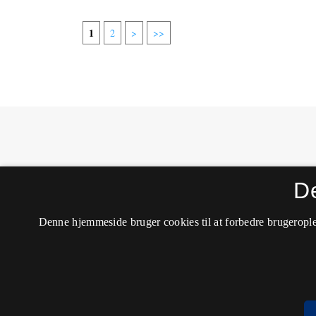
1
2
>
>>
MONA - Matematik- og Naturfagsdidaktik
D
ISSN 1604-8628 (Trykt)
ISSN 2245-8948 (Online)
Tilgængelighedserklæring
Denne hjemmeside bruger cookies til at forbedre brugerople