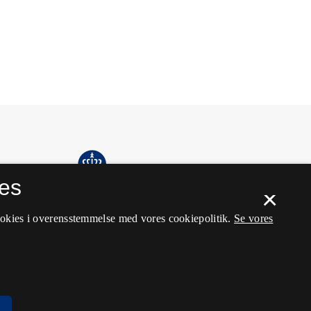
es
×
ookies i overensstemmelse med vores cookiepolitik.
Se vores