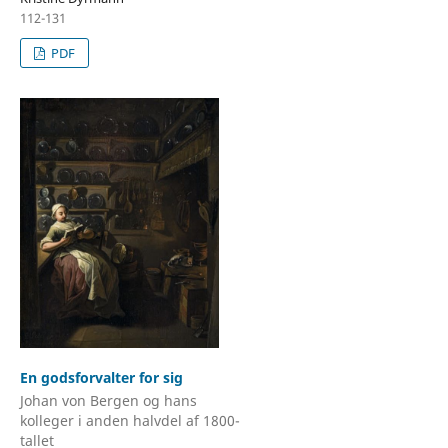
112-131
PDF
En godsforvalter for sig
Johan von Bergen og hans
kolleger i anden halvdel af 1800-
tallet