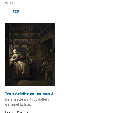
92-111
PDF
Tjenestefolkenes herregård
De ansatte på 1700-tallets
Gammel Estrup
Kristine Dyrmann