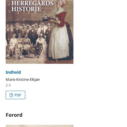
Indhold
Marie Kirstine Elkjær
2-5
PDF
Forord