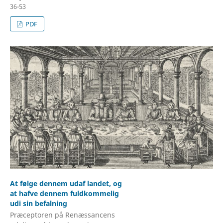
36-53
PDF
At følge dennem udaf landet, og
at hafve dennem fuldkommelig
udi sin befalning
Præceptoren på Renæssancens