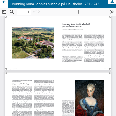
Dronning Anna Sophies hushold på Clausholm 1731 -1743