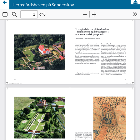
Herregårdshaven på Sønderskov