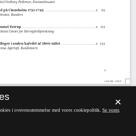
es
×
ookies i overensstemmelse med vores cookiepolitik.
Se vores