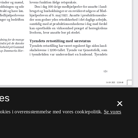
es
×
ookies i overensstemmelse med vores cookiepolitik.
Se vores