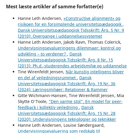
Mest læste artikler af samme forfatter(e)
Hanne Leth Andersen,
»Constructive alignment« og
risikoen for en forsimplende universitetspædagogik
,
Dansk Universitetspædagogisk Tidsskrift: Årg. 5 Nr. 9
(2010): Overgange i uddannelsessystemet
Hanne Leth Andersen, Jakob Ravn, Thomas Colerick,
Undervisningsevalueringens dilemmaer: kontrol og
udvikling – to verdener?
,
Dansk
Universitetspædagogisk Tidsskrift: Årg. 8 Nr. 15
(2013): Ph.d.-studerendes arbejdsmiljø og uddannelse
Tine Wirenfeldt Jensen,
Når kunstig intelligens bliver
en del af vejledningsrummet
,
Dansk
Universitetspædagogisk Tidsskrift: Årg. 19 Nr. 36
(2024): Læringsmiljøer: Relationer & Rammer
Gitte Wichmann-Hansen, Tine Wirenfeldt Jensen, Mia
Skytte O'Toole,
"Den varme stol". En model for peer-
feedback i kollektiv vejledning
,
Dansk
Universitetspædagogisk Tidsskrift: Årg. 15 Nr. 28
(2020): Undervisningens teknologier og teknikker
Hanne Leth Andersen, Louise Søndergaard,
Undervisningsevaluering som redskab til