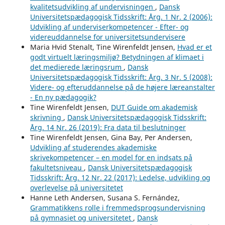
kvalitetsudvikling af undervisningen
,
Dansk
Universitetspædagogisk Tidsskrift: Årg. 1 Nr. 2 (2006):
Udvikling af underviserkompetencer - Efter- og
videreuddannelse for universitetsundervisere
Maria Hvid Stenalt, Tine Wirenfeldt Jensen,
Hvad er et
godt virtuelt læringsmiljø? Betydningen af klimaet i
det medierede læringsrum
,
Dansk
Universitetspædagogisk Tidsskrift: Årg. 3 Nr. 5 (2008):
Videre- og efteruddannelse på de højere læreanstalter
- En ny pædagogik?
Tine Wirenfeldt Jensen,
DUT Guide om akademisk
skrivning
,
Dansk Universitetspædagogisk Tidsskrift:
Årg. 14 Nr. 26 (2019): Fra data til beslutninger
Tine Wirenfeldt Jensen, Gina Bay, Per Andersen,
Udvikling af studerendes akademiske
skrivekompetencer – en model for en indsats på
fakultetsniveau
,
Dansk Universitetspædagogisk
Tidsskrift: Årg. 12 Nr. 22 (2017): Ledelse, udvikling og
overlevelse på universitetet
Hanne Leth Andersen, Susana S. Fernández,
Grammatikkens rolle i fremmedsprogsundervisning
på gymnasiet og universitetet
,
Dansk