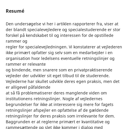
Resumé
Den undersøgelse vi her i artiklen rapporterer fra, viser at
der blandt specialevejledere og specialestuderende er stor
forskel på kendskabet til og interessen for de opstillede
rammer og
regler for specialevejledningen. Vi konstaterer at vejlederen
ikke primært opfatter sig selv som en medarbejder i en
organisation hvor ledelsens eventuelle retningslinjer og
rammer er relevante
og bindende, men snarere som en privatpraktiserende
vejleder der udvikler sit eget tilbud til de studerende.
Vejlederne har skullet udvikle deres egen praksis, men det
er alligevel påfaldende
at så få problematiserer deres manglende viden om
institutionens retningslinjer. Nogle af vejledernes
begrundelser for ikke at interessere sig mere for fagets
retningslinjer afspejler en opfattelse af de gældende
retningslinjer for deres praksis som irrelevante for dem.
Baggrunden er at reglerne primært er kvantitative og
rammesættende og slet ikke kommer i dialog med