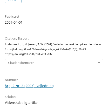
Publiceret
2007-04-01
Citation/Eksport
Andersen, H. L., & Jensen, T. W. (2007). Vejledernes reaktion på retningslinjer
for vejledning.
Dansk Universitetspædagogisk Tidsskrift
,
2
(3), 20–29.
https://doi.org/10.7146/dut.v2i3.5637
Citationsformater
Nummer
Årg. 2 Nr. 3 (2007): Vejledning
Sektion
Videnskabelig artikel