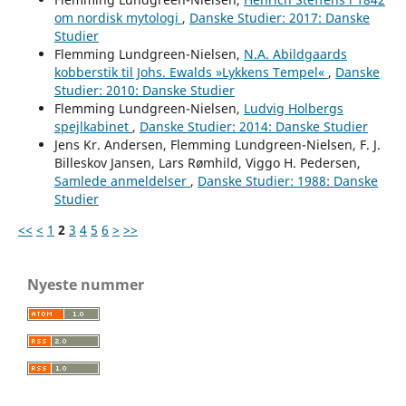
om nordisk mytologi
,
Danske Studier: 2017: Danske
Studier
Flemming Lundgreen-Nielsen,
N.A. Abildgaards
kobberstik til Johs. Ewalds »Lykkens Tempel«
,
Danske
Studier: 2010: Danske Studier
Flemming Lundgreen-Nielsen,
Ludvig Holbergs
spejlkabinet
,
Danske Studier: 2014: Danske Studier
Jens Kr. Andersen, Flemming Lundgreen-Nielsen, F. J.
Billeskov Jansen, Lars Rømhild, Viggo H. Pedersen,
Samlede anmeldelser
,
Danske Studier: 1988: Danske
Studier
<<
<
1
2
3
4
5
6
>
>>
Nyeste nummer