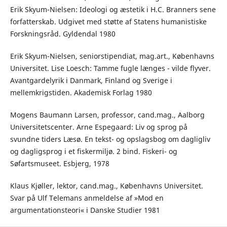
Erik Skyum-Nielsen: Ideologi og æstetik i H.C. Branners sene
forfatterskab. Udgivet med støtte af Statens humanistiske
Forskningsråd. Gyldendal 1980
Erik Skyum-Nielsen, seniorstipendiat, mag.art., Københavns
Universitet. Lise Loesch: Tamme fugle længes - vilde flyver.
Avantgardelyrik i Danmark, Finland og Sverige i
mellemkrigstiden. Akademisk Forlag 1980
Mogens Baumann Larsen, professor, cand.mag., Aalborg
Universitetscenter. Arne Espegaard: Liv og sprog på
svundne tiders Læsø. En tekst- og opslagsbog om dagligliv
og dagligsprog i et fiskermiljø. 2 bind. Fiskeri- og
Søfartsmuseet. Esbjerg, 1978
Klaus Kjøller, lektor, cand.mag., Københavns Universitet.
Svar på Ulf Telemans anmeldelse af »Mod en
argumentationsteori« i Danske Studier 1981