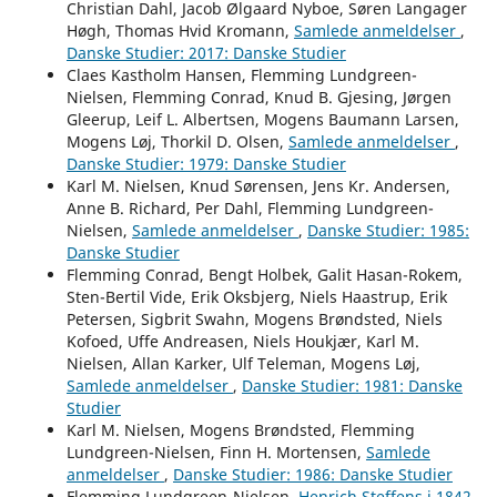
Christian Dahl, Jacob Ølgaard Nyboe, Søren Langager
Høgh, Thomas Hvid Kromann,
Samlede anmeldelser
,
Danske Studier: 2017: Danske Studier
Claes Kastholm Hansen, Flemming Lundgreen-
Nielsen, Flemming Conrad, Knud B. Gjesing, Jørgen
Gleerup, Leif L. Albertsen, Mogens Baumann Larsen,
Mogens Løj, Thorkil D. Olsen,
Samlede anmeldelser
,
Danske Studier: 1979: Danske Studier
Karl M. Nielsen, Knud Sørensen, Jens Kr. Andersen,
Anne B. Richard, Per Dahl, Flemming Lundgreen-
Nielsen,
Samlede anmeldelser
,
Danske Studier: 1985:
Danske Studier
Flemming Conrad, Bengt Holbek, Galit Hasan-Rokem,
Sten-Bertil Vide, Erik Oksbjerg, Niels Haastrup, Erik
Petersen, Sigbrit Swahn, Mogens Brøndsted, Niels
Kofoed, Uffe Andreasen, Niels Houkjær, Karl M.
Nielsen, Allan Karker, Ulf Teleman, Mogens Løj,
Samlede anmeldelser
,
Danske Studier: 1981: Danske
Studier
Karl M. Nielsen, Mogens Brøndsted, Flemming
Lundgreen-Nielsen, Finn H. Mortensen,
Samlede
anmeldelser
,
Danske Studier: 1986: Danske Studier
Flemming Lundgreen-Nielsen,
Henrich Steffens i 1842