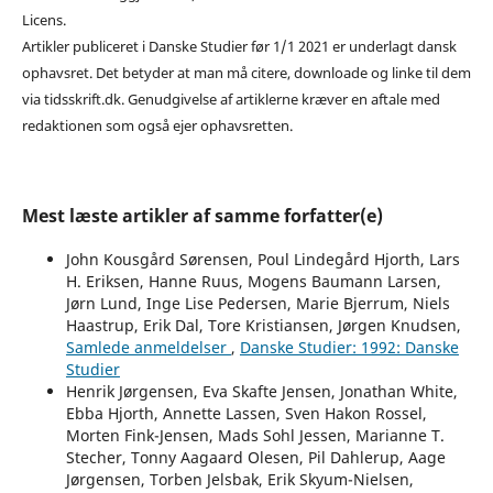
Licens.
Artikler publiceret i Danske Studier før 1/1 2021 er underlagt dansk
ophavsret. Det betyder at man må citere, downloade og linke til dem
via tidsskrift.dk. Genudgivelse af artiklerne kræver en aftale med
redaktionen som også ejer ophavsretten.
Mest læste artikler af samme forfatter(e)
John Kousgård Sørensen, Poul Lindegård Hjorth, Lars
H. Eriksen, Hanne Ruus, Mogens Baumann Larsen,
Jørn Lund, Inge Lise Pedersen, Marie Bjerrum, Niels
Haastrup, Erik Dal, Tore Kristiansen, Jørgen Knudsen,
Samlede anmeldelser
,
Danske Studier: 1992: Danske
Studier
Henrik Jørgensen, Eva Skafte Jensen, Jonathan White,
Ebba Hjorth, Annette Lassen, Sven Hakon Rossel,
Morten Fink-Jensen, Mads Sohl Jessen, Marianne T.
Stecher, Tonny Aagaard Olesen, Pil Dahlerup, Aage
Jørgensen, Torben Jelsbak, Erik Skyum-Nielsen,