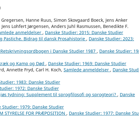
)
 Gregersen, Hanne Ruus, Simon Skovgaard Boeck, Jens Anker
, Jens Lohfert Jørgensen, Anders Juhl Rasmussen, Benedikte F.
amlede anmeldelser
,
Danske Studier: 2015: Danske Studier
g Pastiche. Bidrag til dansk Prosahistorie
,
Danske Studier: 2023:
 Retskrivningsordbogen i Danske Studier 1987
,
Danske Studier: 19
kræk og Kamp og Død
,
Danske Studier: 1969: Danske Studier
rd, Annette Fryd, Carl H. Koch,
Samlede anmeldelser
,
Danske Studi
tudier: 1983: Danske Studier
tudier: 1972: Danske Studier
iøs tydning: Supplement til sprogfilosofi og sprogteori?
,
Danske
 Studier: 1979: Danske Studier
OM STYRELSE FOR PRÆPOSITION
,
Danske Studier: 1977: Danske Stu