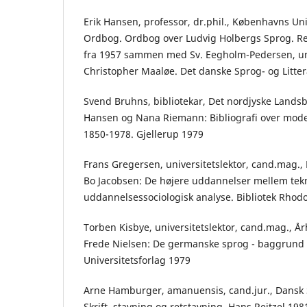
Erik Hansen, professor, dr.phil., Københavns Uni
Ordbog. Ordbog over Ludvig Holbergs Sprog. Re
fra 1957 sammen med Sv. Eegholm-Pedersen, u
Christopher Maaløe. Det danske Sprog- og Litter
Svend Bruhns, bibliotekar, Det nordjyske Landsbi
Hansen og Nana Riemann: Bibliografi over mod
1850-1978. Gjellerup 1979
Frans Gregersen, universitetslektor, cand.mag.,
Bo Jacobsen: De højere uddannelser mellem te
uddannelsessociologisk analyse. Bibliotek Rho
Torben Kisbye, universitetslektor, cand.mag., Å
Frede Nielsen: De germanske sprog - baggrund
Universitetsforlag 1979
Arne Hamburger, amanuensis, cand.jur., Dansk
Skrift, stavning og retstavning. Hans Reitzel 198