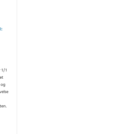
e-
r 1/1
et
 og
ivelse
ten.