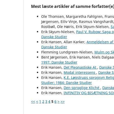
Mest læste artikler af samme forfatter(e
Ole Thomsen, Margaretha Fahlgren, Frans
Jørgensen, Eiliv Vinje, Rasmus Vangshardt
Rostbøll, Ole Høiris, Erik Skyum-Nielsen,
S
Erik Skyum-Nielsen,
Paul V. Rubow: Saga o
Danske Studier
Erik Hansen, Allan Karker,
Anmeldelsen af
Danske Studier
Flemming Lundgreen-Nielsen,
Mulm og S
Bent Jørgensen, Erik Hansen, Niels Dalgaa
1997: Danske Studier
Erik Hansen,
Det Pleonastiske At
,
Danske S
Erik Hansen,
Modal interessens
,
Danske S
Erik Hansen,
K.E. Løgstrups sprogsyn Relig
Studier: 1984: Danske Studier
Erik Hansen,
Den sproglige Kliché
,
Danske
Erik Hansen,
INFINITIV OG BISÆTNING S
<<
<
1
2
3
4
5
6
>
>>