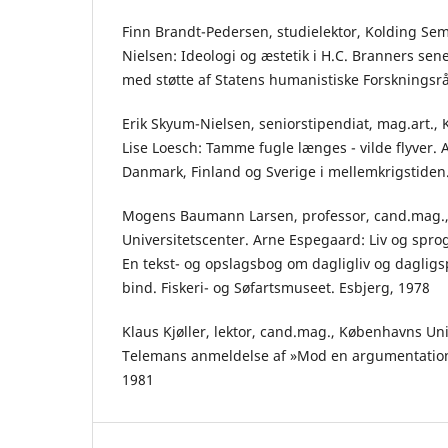
Finn Brandt-Pedersen, studielektor, Kolding Se
Nielsen: Ideologi og æstetik i H.C. Branners sene
med støtte af Statens humanistiske Forskningsra
Erik Skyum-Nielsen, seniorstipendiat, mag.art.,
Lise Loesch: Tamme fugle længes - vilde flyver. 
Danmark, Finland og Sverige i mellemkrigstiden
Mogens Baumann Larsen, professor, cand.mag.,
Universitetscenter. Arne Espegaard: Liv og spro
En tekst- og opslagsbog om dagligliv og dagligspr
bind. Fiskeri- og Søfartsmuseet. Esbjerg, 1978
Klaus Kjøller, lektor, cand.mag., Københavns Univ
Telemans anmeldelse af »Mod en argumentations
1981