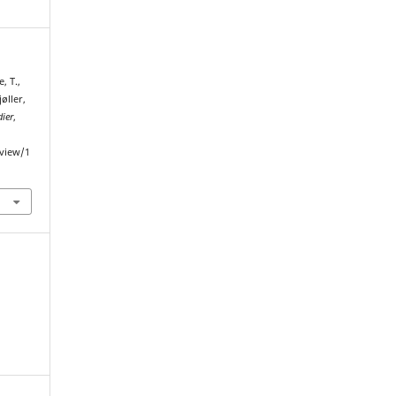
, T.,
øller,
ier
,
/view/1