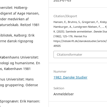
2025-01-03
versitet: Holberg-
digeret af Aage Hansen,
Citation/Eksport
nder medvirken af
Hansen, E., Bruhns, S., Gregersen, F., Kisbye
aturselskab. Reitzel 1981
Hamburger, A., Lundgreen-Nielsen, F., … Kj
K. (2025). Samlede anmeldelser.
Danske Stud
bliotek, Aalborg: Erik
(1982), 125–176. Hentet fra
erne dansk rigssprog
https://tidsskrift.dk/danskestudier/article
49505
Citationsformater
 Københavns Universitet:
knologi og humanisme. En
dos, København 1981
Nummer
1982: Danske Studier
rhus Universitet: Hans
 og gruppering. Odense
Sektion
Anmeldelser
 Sprognævn: Erik Hansen:
1