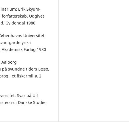
minarium: Erik Skyum-
 forfatterskab. Udgivet
̊d. Gyldendal 1980
 Københavns Universitet.
Avantgardelyrik i
. Akademisk Forlag 1980
 Aalborg
g på svundne tiders Læsø.
og i et fiskermiljø. 2
ersitet. Svar på Ulf
teori« i Danske Studier