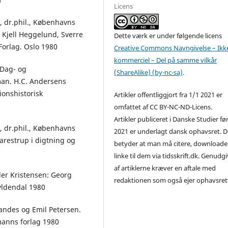
Licens
, dr.phil., Københavns
d Kjell Heggelund, Sverre
Dette værk er under følgende licens
Forlag. Oslo 1980
Creative Commons Navngivelse – Ikk
kommerciel – Del på samme vilkår
 Dag- og
(ShareAlike) (by-nc-sa)
.
an. H.C. Andersens
ionshistorisk
Artikler offentliggjort fra 1/1 2021 er
omfattet af CC BY-NC-ND-Licens.
Artikler publiceret i Danske Studier fø
, dr.phil., Københavns
2021 er underlagt dansk ophavsret. D
Aarestrup i digtning og
betyder at man må citere, downloade
linke til dem via tidsskrift.dk. Genudg
af artiklerne kræver en aftale med
ler Kristensen: Georg
redaktionen som også ejer ophavsret
Gyldendal 1980
randes og Emil Petersen.
manns forlag 1980