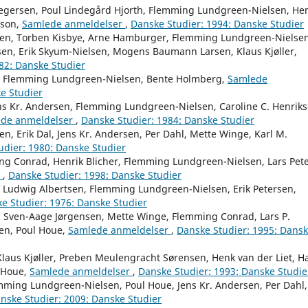
Gregersen, Poul Lindegård Hjorth, Flemming Lundgreen-Nielsen, He
sson,
Samlede anmeldelser
,
Danske Studier: 1994: Danske Studier
sen, Torben Kisbye, Arne Hamburger, Flemming Lundgreen-Nielsen
sen, Erik Skyum-Nielsen, Mogens Baumann Larsen, Klaus Kjøller,
82: Danske Studier
erk, Flemming Lundgreen-Nielsen, Bente Holmberg,
Samlede
e Studier
 Jens Kr. Andersen, Flemming Lundgreen-Nielsen, Caroline C. Henriks
de anmeldelser
,
Danske Studier: 1984: Danske Studier
, Erik Dal, Jens Kr. Andersen, Per Dahl, Mette Winge, Karl M.
udier: 1980: Danske Studier
ng Conrad, Henrik Blicher, Flemming Lundgreen-Nielsen, Lars Pet
r
,
Danske Studier: 1998: Danske Studier
eif Ludwig Albertsen, Flemming Lundgreen-Nielsen, Erik Petersen,
e Studier: 1976: Danske Studier
Sven-Aage Jørgensen, Mette Winge, Flemming Conrad, Lars P.
sen, Poul Houe,
Samlede anmeldelser
,
Danske Studier: 1995: Dans
Klaus Kjøller, Preben Meulengracht Sørensen, Henk van der Liet, H
 Houe,
Samlede anmeldelser
,
Danske Studier: 1993: Danske Studie
ming Lundgreen-Nielsen, Poul Houe, Jens Kr. Andersen, Per Dahl,
nske Studier: 2009: Danske Studier