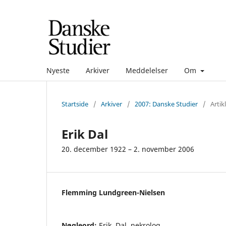
Nyeste
Arkiver
Meddelelser
Om
Startside
/
Arkiver
/
2007: Danske Studier
/
Artik
Erik Dal
20. december 1922 – 2. november 2006
Flemming Lundgreen-Nielsen
Nøgleord:
Erik, Dal, nekrolog