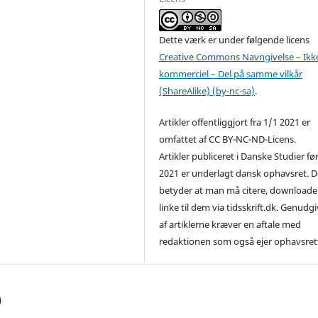
Dette værk er under følgende licens
Creative Commons Navngivelse – Ikk
kommerciel – Del på samme vilkår
(ShareAlike) (by-nc-sa)
.
Artikler offentliggjort fra 1/1 2021 er
omfattet af CC BY-NC-ND-Licens.
Artikler publiceret i Danske Studier fø
2021 er underlagt dansk ophavsret. D
betyder at man må citere, downloade
linke til dem via tidsskrift.dk. Genudg
af artiklerne kræver en aftale med
redaktionen som også ejer ophavsret
)