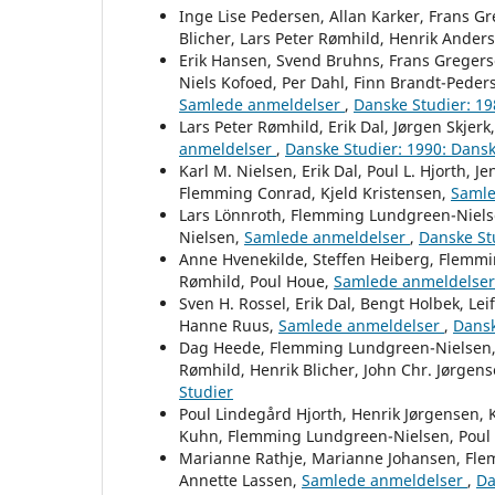
Inge Lise Pedersen, Allan Karker, Frans 
Blicher, Lars Peter Rømhild, Henrik Ander
Erik Hansen, Svend Bruhns, Frans Greger
Niels Kofoed, Per Dahl, Finn Brandt-Peder
Samlede anmeldelser
,
Danske Studier: 19
Lars Peter Rømhild, Erik Dal, Jørgen Skj
anmeldelser
,
Danske Studier: 1990: Dansk
Karl M. Nielsen, Erik Dal, Poul L. Hjorth,
Flemming Conrad, Kjeld Kristensen,
Samle
Lars Lönnroth, Flemming Lundgreen-Nielsen
Nielsen,
Samlede anmeldelser
,
Danske St
Anne Hvenekilde, Steffen Heiberg, Flemmi
Rømhild, Poul Houe,
Samlede anmeldelse
Sven H. Rossel, Erik Dal, Bengt Holbek, L
Hanne Ruus,
Samlede anmeldelser
,
Dansk
Dag Heede, Flemming Lundgreen-Nielsen, 
Rømhild, Henrik Blicher, John Chr. Jørgen
Studier
Poul Lindegård Hjorth, Henrik Jørgensen, 
Kuhn, Flemming Lundgreen-Nielsen, Poul
Marianne Rathje, Marianne Johansen, Flem
Annette Lassen,
Samlede anmeldelser
,
Da