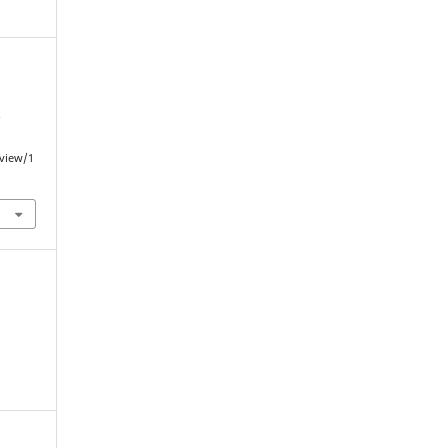
e
/view/1