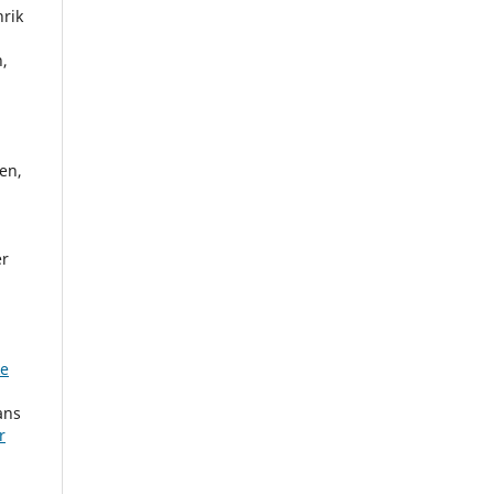
nrik
,
en,
er
ke
ans
r