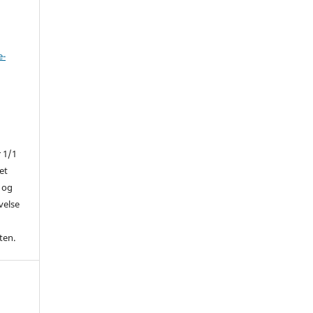
e-
r 1/1
et
 og
ivelse
ten.