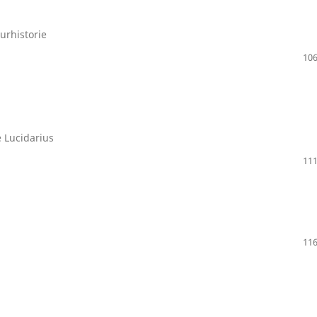
urhistorie
106
 Lucidarius
111
116