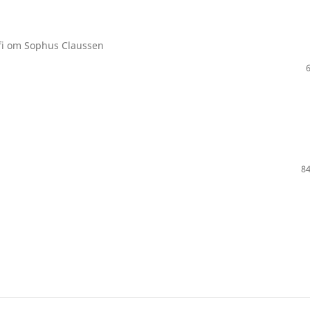
afi om Sophus Claussen
84