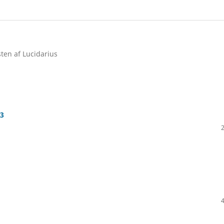
en af Lucidarius
93