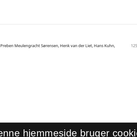
r, Preben Meulengracht Sørensen, Henk van der Liet, Hans Kuhn,
125
enne hjemmeside bruger cooki