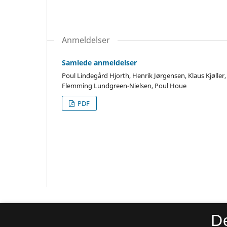
Anmeldelser
Samlede anmeldelser
Poul Lindegård Hjorth, Henrik Jørgensen, Klaus Kjølle
Flemming Lundgreen-Nielsen, Poul Houe
PDF
Danske Studier
D