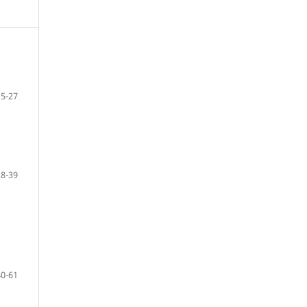
5-27
28-39
40-61