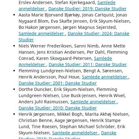
Erslev Andersen, Stefan Kjerkegaard,
Samlede
anmeldelser
,
Danske Studier: 2019: Danske Studier
Aasta Marie Bjorvand Bjørkøy, Jonas Carlquist, Jonas
Nygaard Blom, Eva Skafte Jensen, Erik Skyum-Nielsen,
Bo Hakon Jørgensen, Jørgen Magnus Sejersted,
Samlede anmeldelser
,
Danske Studier: 2024: Danske
Studier
Niels Werner Frederiksen, Sanni Nimb, Anne Mette
Hansen, Jens Kristian Andersen, Per Dahl, Flemming
Conrad, Karen Skovgaard-Petersen,
Samlede
Anmeldelser
,
Danske Studier: 2011: Danske Studier
Flemming Lundgreen-Nielsen, Bengt A. Sørensen,
Henrik Andersson, Poul Houe,
Samlede anmeldelser
,
Danske Studier: 2001: Danske Studier
Dorthe Duncker, Erik Skyum-Nielsen, Flemming
Lundgreen-Nielsen, Lise Busk-Jensen, Henrik Wivel,
Anders Juhl Rasmussen,
Samlede anmeldelser
,
Danske Studier: 2010: Danske Studier
Henrik Jørgensen, Mikkel Bogh, Marita Akhøj Nielsen,
Christian Benne, Aage Jørgensen, Henrik Stampe
Lund, Tine Roesen, Stephan Michael Schröder, Erik
Skyum-Nielsen,
Samlede anmeldelser
,
Danske
Studier: 2018: Danske Studier