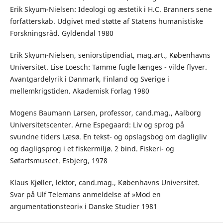
Erik Skyum-Nielsen: Ideologi og æstetik i H.C. Branners sene
forfatterskab. Udgivet med støtte af Statens humanistiske
Forskningsråd. Gyldendal 1980
Erik Skyum-Nielsen, seniorstipendiat, mag.art., Københavns
Universitet. Lise Loesch: Tamme fugle længes - vilde flyver.
Avantgardelyrik i Danmark, Finland og Sverige i
mellemkrigstiden. Akademisk Forlag 1980
Mogens Baumann Larsen, professor, cand.mag., Aalborg
Universitetscenter. Arne Espegaard: Liv og sprog på
svundne tiders Læsø. En tekst- og opslagsbog om dagligliv
og dagligsprog i et fiskermiljø. 2 bind. Fiskeri- og
Søfartsmuseet. Esbjerg, 1978
Klaus Kjøller, lektor, cand.mag., Københavns Universitet.
Svar på Ulf Telemans anmeldelse af »Mod en
argumentationsteori« i Danske Studier 1981