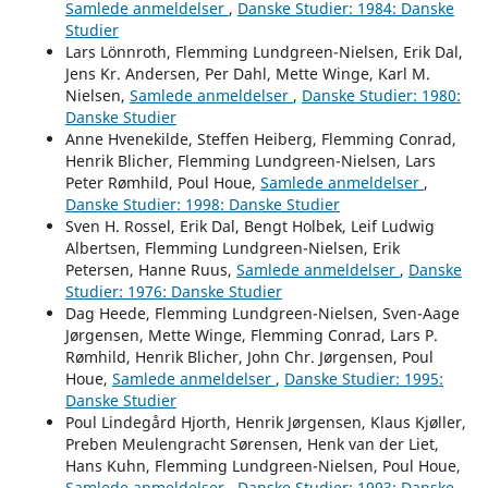
Samlede anmeldelser
,
Danske Studier: 1984: Danske
Studier
Lars Lönnroth, Flemming Lundgreen-Nielsen, Erik Dal,
Jens Kr. Andersen, Per Dahl, Mette Winge, Karl M.
Nielsen,
Samlede anmeldelser
,
Danske Studier: 1980:
Danske Studier
Anne Hvenekilde, Steffen Heiberg, Flemming Conrad,
Henrik Blicher, Flemming Lundgreen-Nielsen, Lars
Peter Rømhild, Poul Houe,
Samlede anmeldelser
,
Danske Studier: 1998: Danske Studier
Sven H. Rossel, Erik Dal, Bengt Holbek, Leif Ludwig
Albertsen, Flemming Lundgreen-Nielsen, Erik
Petersen, Hanne Ruus,
Samlede anmeldelser
,
Danske
Studier: 1976: Danske Studier
Dag Heede, Flemming Lundgreen-Nielsen, Sven-Aage
Jørgensen, Mette Winge, Flemming Conrad, Lars P.
Rømhild, Henrik Blicher, John Chr. Jørgensen, Poul
Houe,
Samlede anmeldelser
,
Danske Studier: 1995:
Danske Studier
Poul Lindegård Hjorth, Henrik Jørgensen, Klaus Kjøller,
Preben Meulengracht Sørensen, Henk van der Liet,
Hans Kuhn, Flemming Lundgreen-Nielsen, Poul Houe,
Samlede anmeldelser
,
Danske Studier: 1993: Danske