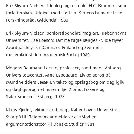
Erik Skyum-Nielsen: Ideologi og æstetik i H.C. Branners sene
forfatterskab. Udgivet med støtte af Statens humanistiske
Forskningsråd. Gyldendal 1980
Erik Skyum-Nielsen, seniorstipendiat, mag.art., Københavns
Universitet. Lise Loesch: Tamme fugle længes - vilde flyver.
Avantgardelyrik i Danmark, Finland og Sverige i
mellemkrigstiden. Akademisk Forlag 1980
Mogens Baumann Larsen, professor, cand.mag., Aalborg
Universitetscenter. Arne Espegaard: Liv og sprog på
svundne tiders Læsø. En tekst- og opslagsbog om dagligliv
og dagligsprog i et fiskermiljø. 2 bind. Fiskeri- og
Søfartsmuseet. Esbjerg, 1978
Klaus Kjøller, lektor, cand.mag., Københavns Universitet.
Svar på Ulf Telemans anmeldelse af »Mod en
argumentationsteori« i Danske Studier 1981