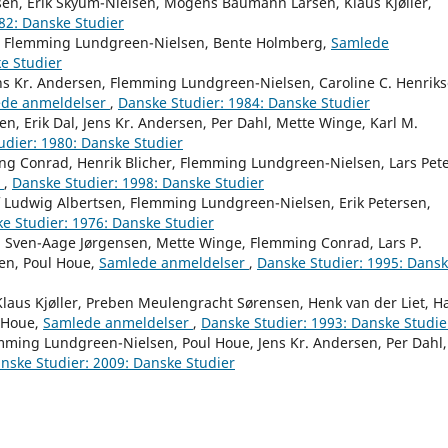
sen, Erik Skyum-Nielsen, Mogens Baumann Larsen, Klaus Kjøller,
82: Danske Studier
erk, Flemming Lundgreen-Nielsen, Bente Holmberg,
Samlede
e Studier
 Jens Kr. Andersen, Flemming Lundgreen-Nielsen, Caroline C. Henriks
de anmeldelser
,
Danske Studier: 1984: Danske Studier
, Erik Dal, Jens Kr. Andersen, Per Dahl, Mette Winge, Karl M.
udier: 1980: Danske Studier
ng Conrad, Henrik Blicher, Flemming Lundgreen-Nielsen, Lars Pet
r
,
Danske Studier: 1998: Danske Studier
eif Ludwig Albertsen, Flemming Lundgreen-Nielsen, Erik Petersen,
e Studier: 1976: Danske Studier
Sven-Aage Jørgensen, Mette Winge, Flemming Conrad, Lars P.
sen, Poul Houe,
Samlede anmeldelser
,
Danske Studier: 1995: Dans
Klaus Kjøller, Preben Meulengracht Sørensen, Henk van der Liet, H
 Houe,
Samlede anmeldelser
,
Danske Studier: 1993: Danske Studie
ming Lundgreen-Nielsen, Poul Houe, Jens Kr. Andersen, Per Dahl,
nske Studier: 2009: Danske Studier