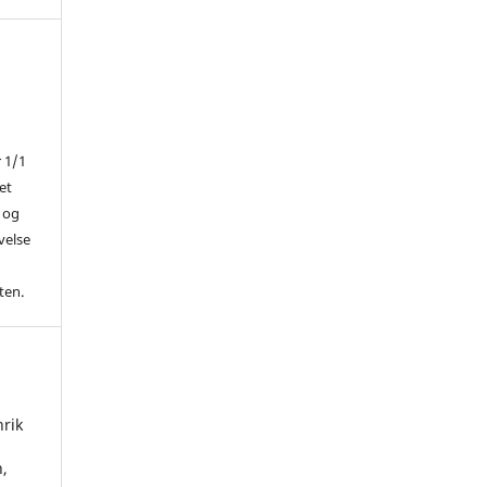
r 1/1
et
 og
ivelse
ten.
nrik
,