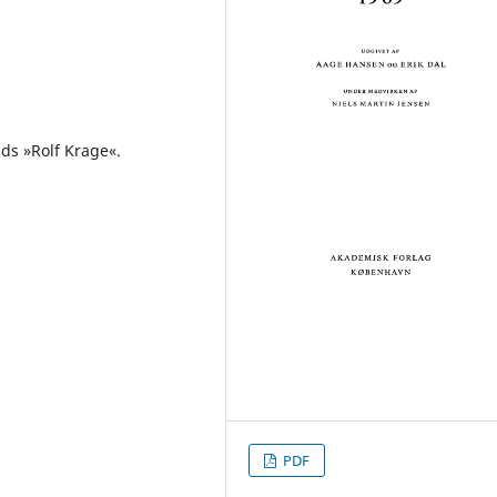
s »Rolf Krage«.
PDF