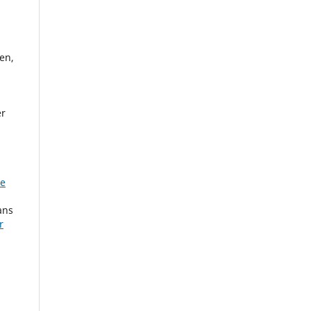
en,
er
ke
ans
r