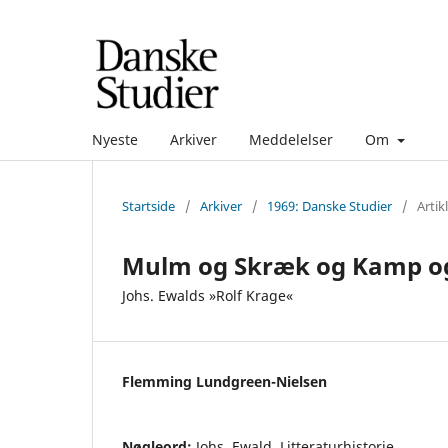
Nyeste
Arkiver
Meddelelser
Om
Startside
/
Arkiver
/
1969: Danske Studier
/
Artik
Mulm og Skræk og Kamp o
Johs. Ewalds »Rolf Krage«
Flemming Lundgreen-Nielsen
Nøgleord:
Johs. Ewald, Litteraturhistorie