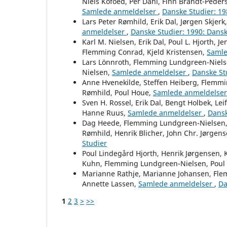
Niels Kofoed, Per Dahl, Finn Brandt-Peder
Samlede anmeldelser
,
Danske Studier: 19
Lars Peter Rømhild, Erik Dal, Jørgen Skj
anmeldelser
,
Danske Studier: 1990: Dansk
Karl M. Nielsen, Erik Dal, Poul L. Hjorth,
Flemming Conrad, Kjeld Kristensen,
Samle
Lars Lönnroth, Flemming Lundgreen-Nielsen
Nielsen,
Samlede anmeldelser
,
Danske St
Anne Hvenekilde, Steffen Heiberg, Flemmi
Rømhild, Poul Houe,
Samlede anmeldelse
Sven H. Rossel, Erik Dal, Bengt Holbek, L
Hanne Ruus,
Samlede anmeldelser
,
Dansk
Dag Heede, Flemming Lundgreen-Nielsen, 
Rømhild, Henrik Blicher, John Chr. Jørgen
Studier
Poul Lindegård Hjorth, Henrik Jørgensen, 
Kuhn, Flemming Lundgreen-Nielsen, Poul
Marianne Rathje, Marianne Johansen, Flem
Annette Lassen,
Samlede anmeldelser
,
Da
1
2
3
>
>>