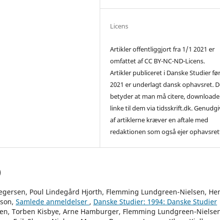
Licens
Artikler offentliggjort fra 1/1 2021 er
omfattet af CC BY-NC-ND-Licens.
Artikler publiceret i Danske Studier fø
2021 er underlagt dansk ophavsret. D
betyder at man må citere, downloade
linke til dem via tidsskrift.dk. Genudg
af artiklerne kræver en aftale med
redaktionen som også ejer ophavsret
)
Gregersen, Poul Lindegård Hjorth, Flemming Lundgreen-Nielsen, He
sson,
Samlede anmeldelser
,
Danske Studier: 1994: Danske Studier
sen, Torben Kisbye, Arne Hamburger, Flemming Lundgreen-Nielsen