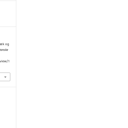
ræk og
anske
/view/1