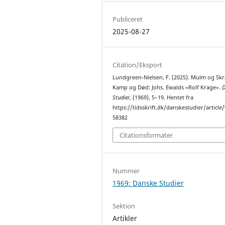
Publiceret
2025-08-27
Citation/Eksport
Lundgreen-Nielsen, F. (2025). Mulm og Sk
Kamp og Død: Johs. Ewalds »Rolf Krage«.
D
Studier
, (1969), 5–19. Hentet fra
https://tidsskrift.dk/danskestudier/article
58382
Citationsformater
Nummer
1969: Danske Studier
Sektion
Artikler