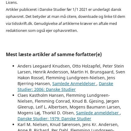
Licens.
Artikler publiceret i Danske Studier før 1/1 2021 er underlagt dansk
ophavsret. Det betyder at man må citere, downloade og linke til dem
via tidsskrift.dk. Genudgivelse af artiklerne kræver en aftale med
redaktionen som også ejer ophavsretten.
Mest læste artikler af samme forfatter(e)
Anders Leegaard Knudsen, Otto Holzapfel, Peter Stein
Larsen, Henrik Andersson, Martin H. Brunsgaard, Sven
Hakon Rossel, Flemming Lundgreen-Nielsen, Jens
Bjerring-Hansen,
Samlede Anmeldelser
,
Danske
Studier: 2006: Danske Studier
Claes Kastholm Hansen, Flemming Lundgreen-
Nielsen, Flemming Conrad, Knud B. Gjesing, Jørgen
Gleerup, Leif L. Albertsen, Mogens Baumann Larsen,
Mogens Løj, Thorkil D. Olsen,
Samlede anmeldelser
,
Danske Studier: 1979: Danske Studier
Karl M. Nielsen, Knud Sørensen, Jens Kr. Andersen,
Anne B. Richard, Per Dahl, Flemming Lundgreen-