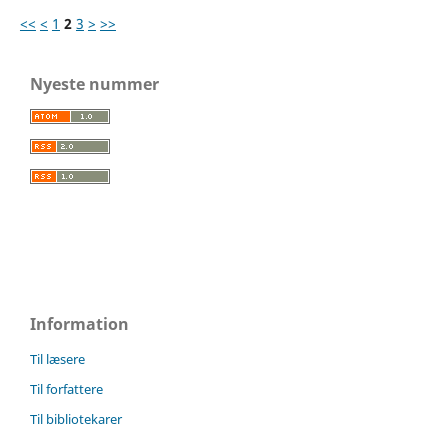
<<
<
1
2
3
>
>>
Nyeste nummer
Information
Til læsere
Til forfattere
Til bibliotekarer