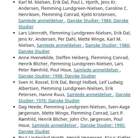
Karl M. Nielsen, Erik Dal, Poul L. Hjorth, Jens Kr.
Andersen, Flemming Lundgreen-Nielsen, Caroline C.
Henriksen, Flemming Conrad, Kjeld Kristensen,
Samlede anmeldelser
,
Danske Studier: 1984: Danske
Studier
Lars Lönnroth, Flemming Lundgreen-Nielsen, Erik Dal,
Jens Kr. Andersen, Per Dahl, Mette Winge, Karl M.
Nielsen,
Samlede anmeldelser
,
Danske Studier: 1980:
Danske Studier
Anne Hvenekilde, Steffen Heiberg, Flemming Conrad,
Henrik Blicher, Flemming Lundgreen-Nielsen, Lars
Peter Rømhild, Poul Houe,
Samlede anmeldelser
,
Danske Studier: 1998: Danske Studier
Sven H. Rossel, Erik Dal, Bengt Holbek, Leif Ludwig
Albertsen, Flemming Lundgreen-Nielsen, Erik
Petersen, Hanne Ruus,
Samlede anmeldelser
,
Danske
Studier: 1976: Danske Studier
Dag Heede, Flemming Lundgreen-Nielsen, Sven-Aage
Jørgensen, Mette Winge, Flemming Conrad, Lars P.
Rømhild, Henrik Blicher, John Chr. Jørgensen, Poul
Houe,
Samlede anmeldelser
,
Danske Studier: 1995:
Danske Studier
Poul Lindegård Hjorth, Henrik Jørgensen, Klaus Kjøller,