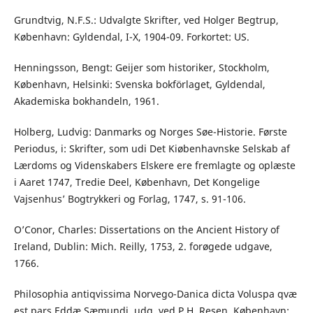
Grundtvig, N.F.S.: Udvalgte Skrifter, ved Holger Begtrup,
København: Gyldendal, I-X, 1904-09. Forkortet: US.
Henningsson, Bengt: Geijer som historiker, Stockholm,
København, Helsinki: Svenska bokförlaget, Gyldendal,
Akademiska bokhandeln, 1961.
Holberg, Ludvig: Danmarks og Norges Søe-Historie. Første
Periodus, i: Skrifter, som udi Det Kiøbenhavnske Selskab af
Lærdoms og Videnskabers Elskere ere fremlagte og oplæste
i Aaret 1747, Tredie Deel, København, Det Kongelige
Vajsenhus’ Bogtrykkeri og Forlag, 1747, s. 91-106.
O’Conor, Charles: Dissertations on the Ancient History of
Ireland, Dublin: Mich. Reilly, 1753, 2. forøgede udgave,
1766.
Philosophia antiqvissima Norvego-Danica dicta Voluspa qvæ
est pars Eddæ Sæmundi, udg. ved P.H. Resen, København: