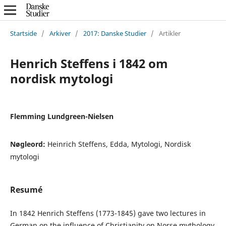
Startside
/
Arkiver
/
2017: Danske Studier
/
Artikler
Henrich Steffens i 1842 om
nordisk mytologi
Flemming Lundgreen-Nielsen
Nøgleord:
Heinrich Steffens, Edda, Mytologi, Nordisk
mytologi
Resumé
In 1842 Henrich Steffens (1773-1845) gave two lectures in
German on the influence of Christianity on Norse mythology