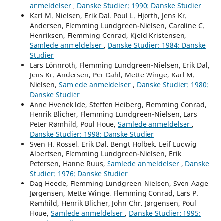
anmeldelser
,
Danske Studier: 1990: Danske Studier
Karl M. Nielsen, Erik Dal, Poul L. Hjorth, Jens Kr.
Andersen, Flemming Lundgreen-Nielsen, Caroline C.
Henriksen, Flemming Conrad, Kjeld Kristensen,
Samlede anmeldelser
,
Danske Studier: 1984: Danske
Studier
Lars Lönnroth, Flemming Lundgreen-Nielsen, Erik Dal,
Jens Kr. Andersen, Per Dahl, Mette Winge, Karl M.
Nielsen,
Samlede anmeldelser
,
Danske Studier: 1980:
Danske Studier
Anne Hvenekilde, Steffen Heiberg, Flemming Conrad,
Henrik Blicher, Flemming Lundgreen-Nielsen, Lars
Peter Rømhild, Poul Houe,
Samlede anmeldelser
,
Danske Studier: 1998: Danske Studier
Sven H. Rossel, Erik Dal, Bengt Holbek, Leif Ludwig
Albertsen, Flemming Lundgreen-Nielsen, Erik
Petersen, Hanne Ruus,
Samlede anmeldelser
,
Danske
Studier: 1976: Danske Studier
Dag Heede, Flemming Lundgreen-Nielsen, Sven-Aage
Jørgensen, Mette Winge, Flemming Conrad, Lars P.
Rømhild, Henrik Blicher, John Chr. Jørgensen, Poul
Houe,
Samlede anmeldelser
,
Danske Studier: 1995: