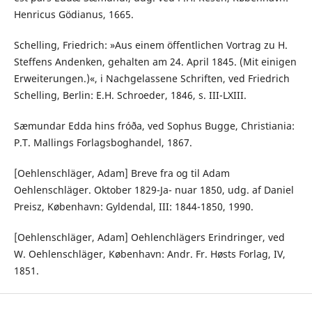
Henricus Gödianus, 1665.
Schelling, Friedrich: »Aus einem öffentlichen Vortrag zu H.
Steffens Andenken, gehalten am 24. April 1845. (Mit einigen
Erweiterungen.)«, i Nachgelassene Schriften, ved Friedrich
Schelling, Berlin: E.H. Schroeder, 1846, s. III-LXIII.
Sæmundar Edda hins fróða, ved Sophus Bugge, Christiania:
P.T. Mallings Forlagsboghandel, 1867.
[Oehlenschläger, Adam] Breve fra og til Adam
Oehlenschläger. Oktober 1829-Ja- nuar 1850, udg. af Daniel
Preisz, København: Gyldendal, III: 1844-1850, 1990.
[Oehlenschläger, Adam] Oehlenchlägers Erindringer, ved
W. Oehlenschläger, København: Andr. Fr. Høsts Forlag, IV,
1851.