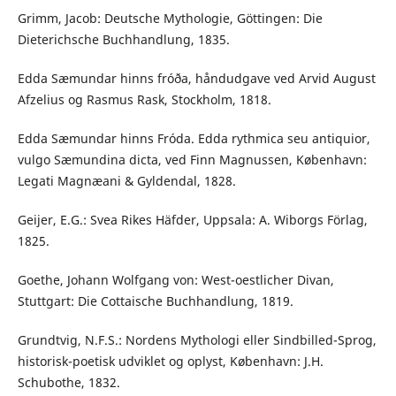
Grimm, Jacob: Deutsche Mythologie, Göttingen: Die
Dieterichsche Buchhandlung, 1835.
Edda Sæmundar hinns fróða, håndudgave ved Arvid August
Afzelius og Rasmus Rask, Stockholm, 1818.
Edda Sæmundar hinns Fróda. Edda rythmica seu antiquior,
vulgo Sæmundina dicta, ved Finn Magnussen, København:
Legati Magnæani & Gyldendal, 1828.
Geijer, E.G.: Svea Rikes Häfder, Uppsala: A. Wiborgs Förlag,
1825.
Goethe, Johann Wolfgang von: West-oestlicher Divan,
Stuttgart: Die Cottaische Buchhandlung, 1819.
Grundtvig, N.F.S.: Nordens Mythologi eller Sindbilled-Sprog,
historisk-poetisk udviklet og oplyst, København: J.H.
Schubothe, 1832.