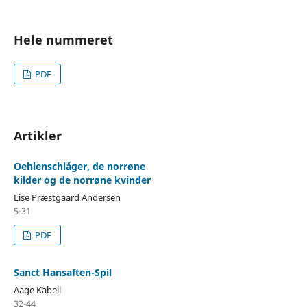
Hele nummeret
PDF
Artikler
Oehlenschlåger, de norrøne
kilder og de norrøne kvinder
Lise Præstgaard Andersen
5-31
PDF
Sanct Hansaften-Spil
Aage Kabell
32-44