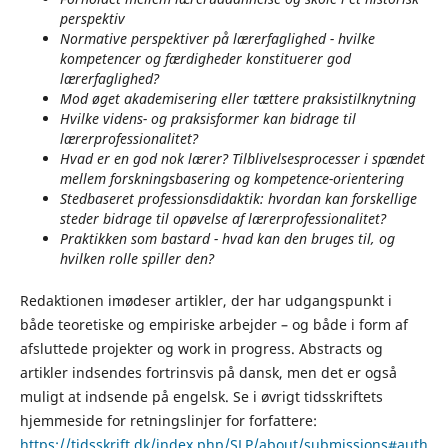
perspektiv
Normative perspektiver på lærerfaglighed - hvilke
kompetencer og færdigheder konstituerer god
lærerfaglighed?
Mod øget akademisering eller tættere praksistilknytning
Hvilke videns- og praksisformer kan bidrage til
lærerprofessionalitet?
Hvad er en god nok lærer? Tilblivelsesprocesser i spændet
mellem forskningsbasering og kompetence-orientering
Stedbaseret professionsdidaktik: hvordan kan forskellige
steder bidrage til opøvelse af lærerprofessionalitet?
Praktikken som bastard - hvad kan den bruges til, og
hvilken rolle spiller den?
Redaktionen imødeser artikler, der har udgangspunkt i
både teoretiske og empiriske arbejder – og både i form af
afsluttede projekter og work in progress. Abstracts og
artikler indsendes fortrinsvis på dansk, men det er også
muligt at indsende på engelsk. Se i øvrigt tidsskriftets
hjemmeside for retningslinjer for forfattere:
https://tidsskrift.dk/index.php/SLP/about/submissions#auth