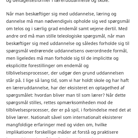
og deltagelsesformer i læreruddannelse og skole.
Når man beskæftiger sig med uddannelse, læring og
dannelse må man nødvendigvis opholde sig ved spørgsmål
om telos og i særlig grad endemål samt vejene dertil. Med
andre ord må man stille teleologiske spørgsmål, når man
beskæftiger sig med uddannelse og således forholde sig til
spørgsmål vedrørende uddannelsens overordnede formål,
men ligeledes må man forholde sig til de implicitte og
eksplicitte forestillinger om endemål og
tilblivelsesprocesser, der udgør den grund uddannelsen
står på. I lige så lang tid, som vi har holdt skole og har haft
en læreruddannelse, har der eksisteret en optagethed af
spørgsmålet: hvordan bliver man til som lærer? Når dette
spørgsmål stilles, rettes opmærksomheden mod de
tilblivelsesprocesser, der er på spil, i forbindelse med det at
blive lærer. Nationalt såvel som internationalt eksisterer
mangfoldige erfaringer med og viden om, hvilke
implikationer forskellige måder at forstå og praktisere