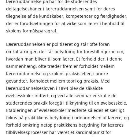
læreruddannelse på har for de studerendes
deltagelsesbaner i læreruddannelsen samt for deres
tilegnelse af de kundskaber, kompetencer og færdigheder,
der er forudsætningen for at virke som lærer i henhold til
skolens formålsparagraf.
Læreruddannelsen er politiseret og står ofte foran
omkalfatringer, der får betydning for forestillingerne om,
hvordan man bliver til som lærer. Et forhold der, i denne
sammenhæng, ofte træder frem er forholdet mellem
læreruddannelse og skolens praksis eller, i andre
gevandter, forholdet mellem teori og praksis. Med
læreruddannelsesloven i 1894 blev de såkaldte
øvelsesskoler indført, og ved alle seminarier skulle de
studerendes praktik foregå i tilknytning til en øvelsesskole.
Etableringen af øvelsesskoler medførte således et særligt
fokus på praktikkens betydning i uddannelsen af lærere, og
forhold omkring netop praktikkens betydning for læreres
tilblivelsesprocesser har været et kardinalpunkt for