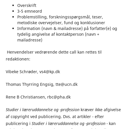
Overskrift
3-5 emneord
Problemstilling, forskningsspørgsmål, teser,
metodiske overvejelser, fund og konklusioner
Information (navn & mailadresse) på forfatter(e) og
tydelig angivelse af kontaktperson (navn +
mailadresse)
Henvendelser vedrørende dette call kan rettes til
redaktionen:
Vibeke Schrøder, vs4@kp.dk
Thomas Thyrring Engsig, tte@ucn.dk
Rene B Christiansen, rbc@pha.dk
Studier i læreruddannelse og -profession
kræver ikke afgivelse
af copyright ved publicering. Dvs. at artikler - efter
publicering i
Studier i læreruddannelse og -profession -
kan