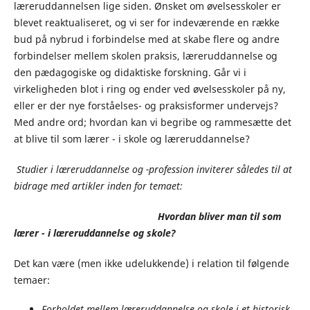
læreruddannelsen lige siden. Ønsket om øvelsesskoler er
blevet reaktualiseret, og vi ser for indeværende en række
bud på nybrud i forbindelse med at skabe flere og andre
forbindelser mellem skolen praksis, læreruddannelse og
den pædagogiske og didaktiske forskning. Går vi i
virkeligheden blot i ring og ender ved øvelsesskoler på ny,
eller er der nye forståelses- og praksisformer undervejs?
Med andre ord; hvordan kan vi begribe og rammesætte det
at blive til som lærer - i skole og læreruddannelse?
Studier i læreruddannelse og -profession inviterer således til at
bidrage med artikler inden for temaet:
Hvordan bliver man til som
lærer - i læreruddannelse og skole?
Det kan være (men ikke udelukkende) i relation til følgende
temaer:
Forholdet mellem læreruddannelse og skole i et historisk